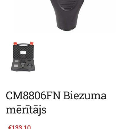
CM8806FN Biezuma
mērītājs
€133.10