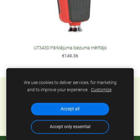
UT343D Pārklājuma biezuma mērītājs
€149.36
We use cookies to deliver services, for marketing
Sīkdatnes
and to improve your experience.
Customize
SIA Abero, Mūkusalas 33, Rīga, Latvija. Tel.: +371
Accept all
67801078, epasts:
info@abero.lv
Accept only essential