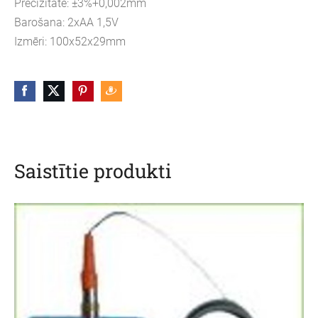
Precizitāte: ±3%+0,002mm
Barošana: 2xAA 1,5V
Izmēri: 100x52x29mm
Saistītie produkti