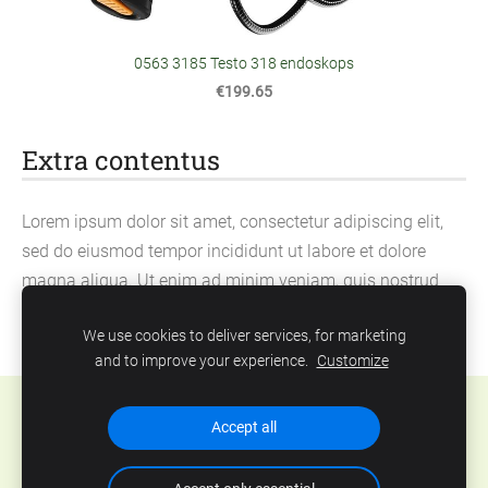
0563 3185 Testo 318 endoskops
€199.65
Extra contentus
Lorem ipsum dolor sit amet, consectetur adipiscing elit,
sed do eiusmod tempor incididunt ut labore et dolore
magna aliqua. Ut enim ad minim veniam, quis nostrud
exercitation ullamco laboris nisi ut aliquip ex ea
We use cookies to deliver services, for marketing
commodo consequat.
and to improve your experience.
Customize
Cookies
Accept all