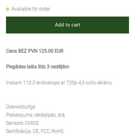
Available for order
Add to cart
Cena BEZ PVN 125.00 EUR
Piegādes laiks līdz 3 nedēļām
Inskam 112-2 endoskops ar 720p 4,3 collu ekrānu
Ūdensizturīgs
Pielietojums: iekštelpās, ārā
Sensors: CMOS
Sertifikācija: CE, FCC, RoHS