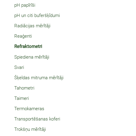
pH papīrīši
pH un citi buferšķīdumi
Radiācijas mērītāji
Reaģenti
Refraktometri
Spiediena mērītāji
Svari
Šķeldas mitruma mērītāji
Tahometri
Taimeri
Termokameras
Transportēšanas koferi
Trokšņu mērītāji