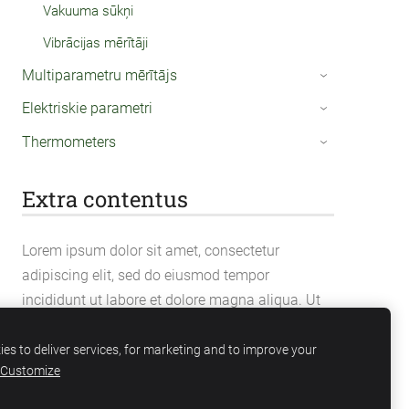
Vakuuma sūkņi
Vibrācijas mērītāji
Multiparametru mērītājs
›
Elektriskie parametri
›
Thermometers
›
Extra contentus
Lorem ipsum dolor sit amet, consectetur
adipiscing elit, sed do eiusmod tempor
incididunt ut labore et dolore magna aliqua. Ut
enim ad minim veniam, quis nostrud
exercitation ullamco laboris nisi ut aliquip ex ea
es to deliver services, for marketing and to improve your
Customize
commodo consequat.