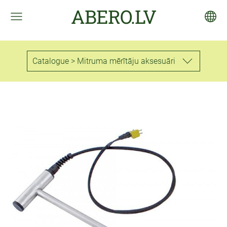
ABERO.LV
Catalogue > Mitruma mērītāju aksesuāri