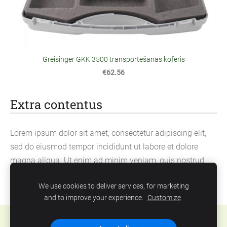
Greisinger GKK 3500 transportēšanas koferis
€62.56
Extra contentus
Lorem ipsum dolor sit amet, consectetur adipiscing elit,
sed do eiusmod tempor incididunt ut labore et dolore
magna aliqua. Ut enim ad minim veniam, quis nostrud
exercitation ullamco laboris nisi ut aliquip ex ea
We use cookies to deliver services, for marketing
commodo consequat.
and to improve your experience.
Customize
Cookies