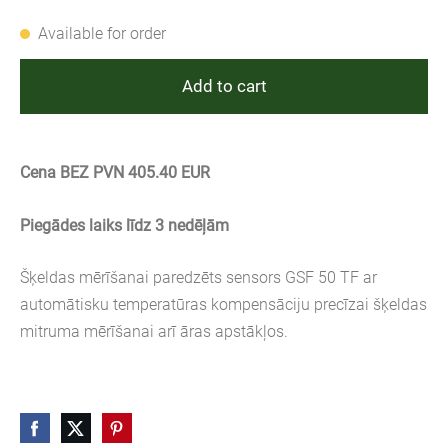
Available for order
Add to cart
Cena BEZ PVN 405.40 EUR
Piegādes laiks līdz 3 nedēļām
Šķeldas mērīšanai paredzēts sensors GSF 50 TF ar
automātisku temperatūras kompensāciju precīzai šķeldas
mitruma mērīšanai arī āras apstākļos.