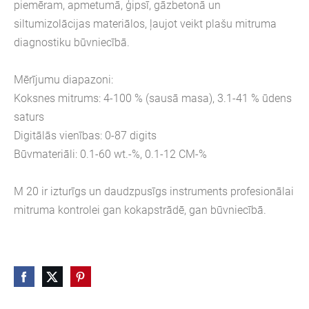
piemēram, apmetumā, ģipsī, gāzbetonā un
siltumizolācijas materiālos, ļaujot veikt plašu mitruma
diagnostiku būvniecībā.
Mērījumu diapazoni:
Koksnes mitrums: 4-100 % (sausā masa), 3.1-41 % ūdens
saturs
Digitālās vienības: 0-87 digits
Būvmateriāli: 0.1-60 wt.-%, 0.1-12 CM-%
M 20 ir izturīgs un daudzpusīgs instruments profesionālai
mitruma kontrolei gan kokapstrādē, gan būvniecībā.