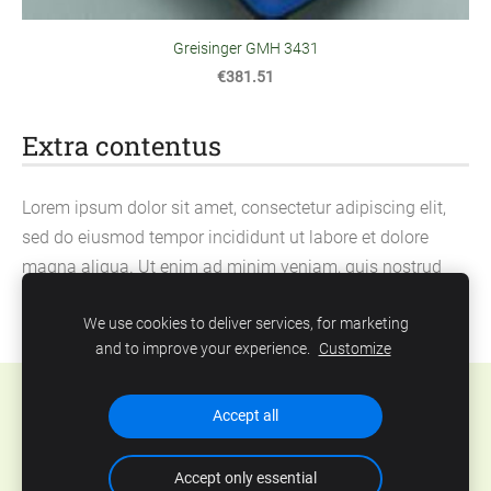
Greisinger GMH 3431
€381.51
Extra contentus
Lorem ipsum dolor sit amet, consectetur adipiscing elit,
sed do eiusmod tempor incididunt ut labore et dolore
magna aliqua. Ut enim ad minim veniam, quis nostrud
exercitation ullamco laboris nisi ut aliquip ex ea
We use cookies to deliver services, for marketing
commodo consequat.
and to improve your experience.
Customize
Cookies
Accept all
Accept only essential