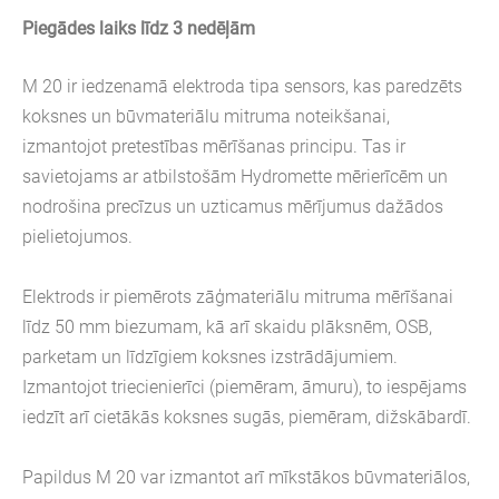
Piegādes laiks līdz 3 nedēļām
M 20 ir iedzenamā elektroda tipa sensors, kas paredzēts
koksnes un būvmateriālu mitruma noteikšanai,
izmantojot pretestības mērīšanas principu. Tas ir
savietojams ar atbilstošām Hydromette mērierīcēm un
nodrošina precīzus un uzticamus mērījumus dažādos
pielietojumos.
Elektrods ir piemērots zāģmateriālu mitruma mērīšanai
līdz 50 mm biezumam, kā arī skaidu plāksnēm, OSB,
parketam un līdzīgiem koksnes izstrādājumiem.
Izmantojot triecienierīci (piemēram, āmuru), to iespējams
iedzīt arī cietākās koksnes sugās, piemēram, dižskābardī.
Papildus M 20 var izmantot arī mīkstākos būvmateriālos,