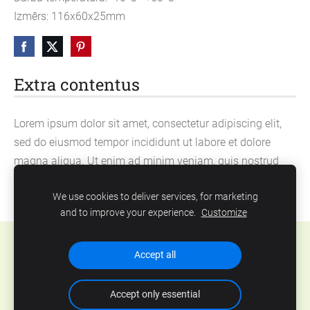
Izmērs: 116x60x25mm
Extra contentus
Lorem ipsum dolor sit amet, consectetur adipiscing elit,
sed do eiusmod tempor incididunt ut labore et dolore
magna aliqua. Ut enim ad minim veniam, quis nostrud
exercitation ullamco laboris nisi ut aliquip ex ea
We use cookies to deliver services, for marketing
commodo consequat.
and to improve your experience.
Customize
Cookies
Accept all
Accept only essential