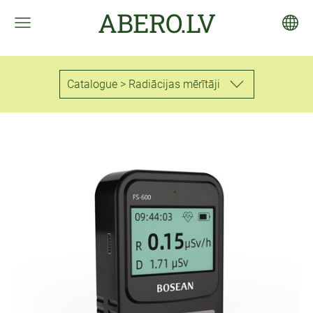
ABERO.LV
Catalogue > Radiācijas mērītāji