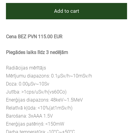
Add to cart
Cena BEZ PVN 115.00 EUR
Piegādes laiks līdz 3 nedēļām
Radiācijas mērītājs
Mērījumu diapazons: 0.1μSv/h~10mSv/h
Doza: 0.00μSv~10Sv
Jutība: >1cps/uSv/h(vs60Co)
Enerģijas diapazons: 48keV~1.5MeV
Relatīvā kļūda: <10%(at1mSv/h)
Barošana: 3xAAA 1.5V
Enerģijas patēriņš: <150mW
Darba temperatūra: -10°C~+50°C