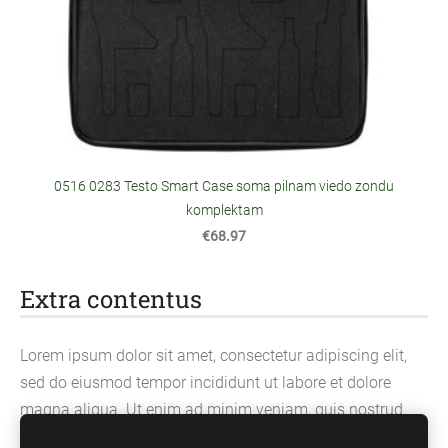
0516 0283 Testo Smart Case soma pilnam viedo zondu
komplektam
€68.97
Extra contentus
Lorem ipsum dolor sit amet, consectetur adipiscing elit,
sed do eiusmod tempor incididunt ut labore et dolore
magna aliqua. Ut enim ad minim veniam, quis nostrud
exercitation ullamco laboris nisi ut aliquip ex ea