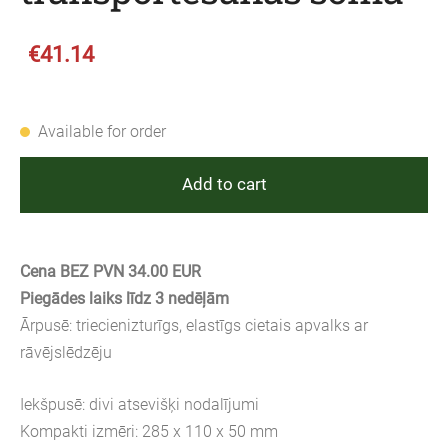
€41.14
Available for order
Add to cart
Cena BEZ PVN 34.00 EUR
Piegādes laiks līdz 3 nedēļām
Ārpusē: triecienizturīgs, elastīgs cietais apvalks ar
rāvējslēdzēju
Iekšpusē: divi atsevišķi nodalījumi
Kompakti izmēri: 285 x 110 x 50 mm