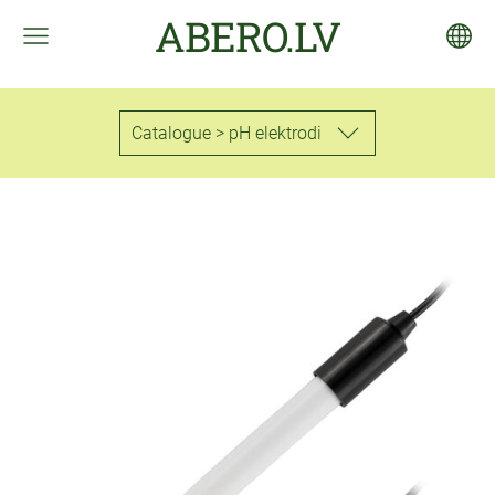
ABERO.LV
Catalogue > pH elektrodi