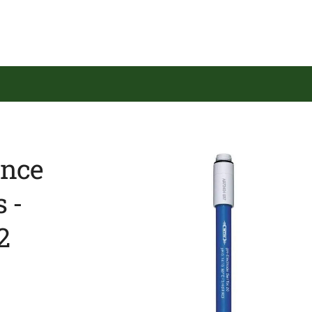
nce
 -
2