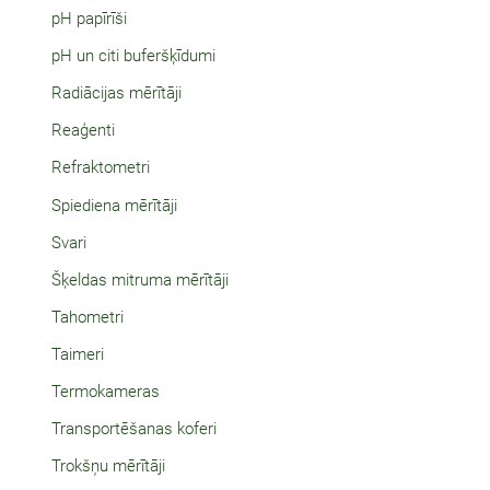
pH papīrīši
pH un citi buferšķīdumi
Radiācijas mērītāji
Reaģenti
Refraktometri
Spiediena mērītāji
Svari
Šķeldas mitruma mērītāji
Tahometri
Taimeri
Termokameras
Transportēšanas koferi
Trokšņu mērītāji