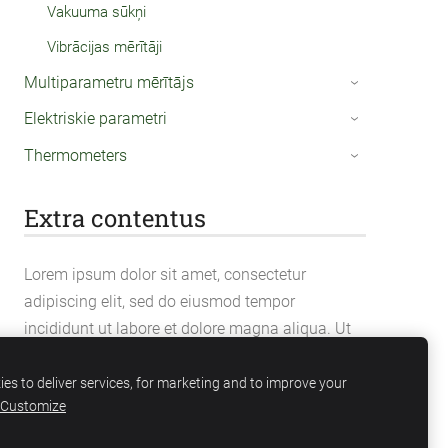
Vakuuma sūkņi
Vibrācijas mērītāji
Multiparametru mērītājs
›
Elektriskie parametri
›
Thermometers
›
Extra contentus
Lorem ipsum dolor sit amet, consectetur
adipiscing elit, sed do eiusmod tempor
incididunt ut labore et dolore magna aliqua. Ut
enim ad minim veniam, quis nostrud
exercitation ullamco laboris nisi ut aliquip ex ea
es to deliver services, for marketing and to improve your
Customize
commodo consequat.