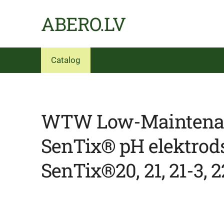
ABERO.LV
Catalog
WTW Low-Maintena
SenTix® pH elektrods
SenTix®20, 21, 21-3, 2