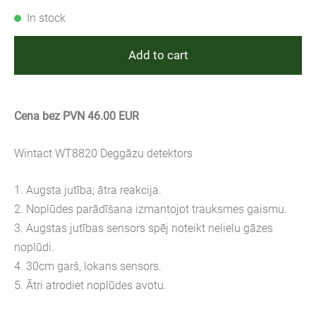
In stock
Add to cart
Cena bez PVN 46.00 EUR
Wintact WT8820 Deggāzu detektors
1. Augsta jutība; ātra reakcija.
2. Noplūdes parādīšana izmantojot trauksmes gaismu.
3. Augstas jutības sensors spēj noteikt nelielu gāzes
noplūdi.
4. 30cm garš, lokans sensors.
5. Ātri atrodiet noplūdes avotu.