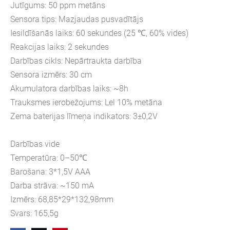
Jutīgums: 50 ppm metāns
Sensora tips: Mazjaudas pusvadītājs
Iesildīšanās laiks: 60 sekundes (25 ℃, 60% vides)
Reakcijas laiks: 2 sekundes
Darbības cikls: Nepārtraukta darbība
Sensora izmērs: 30 cm
Akumulatora darbības laiks: ~8h
Trauksmes ierobežojums: Lel 10% metāna
Zema baterijas līmeņa indikators: 3±0,2V
Darbības vide
Temperatūra: 0–50℃
Barošana: 3*1,5V AAA
Darba strāva: ~150 mA
Izmērs: 68,85*29*132,98mm
Svars: 165,5g