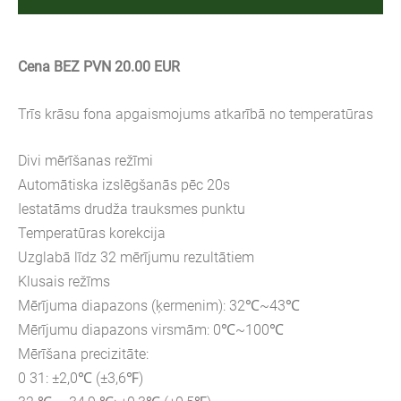
Cena BEZ PVN 20.00 EUR
Trīs krāsu fona apgaismojums atkarībā no temperatūras
Divi mērīšanas režīmi
Automātiska izslēgšanās pēc 20s
Iestatāms drudža trauksmes punktu
Temperatūras korekcija
Uzglabā līdz 32 mērījumu rezultātiem
Klusais režīms
Mērījuma diapazons (ķermenim): 32℃~43℃
Mērījumu diapazons virsmām: 0℃~100℃
Mērīšana precizitāte:
0 31: ±2,0℃ (±3,6℉)