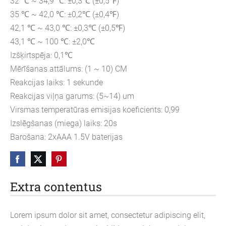
32 ℃ ~ 34,9 ℃: ±0,3℃ (±0,5℉)
35 ℃ ~ 42,0 ℃: ±0,2℃ (±0,4℉)
42,1 ℃ ~ 43,0 ℃: ±0,3℃ (±0,5℉)
43,1 ℃ ~ 100 ℃: ±2,0℃
Izšķirtspēja: 0,1℃
Mērīšanas attālums: (1 ~ 10) CM
Reakcijas laiks: 1 sekunde
Reakcijas viļņa garums: (5~14) um
Virsmas temperatūras emisijas koeficients: 0,99
Izslēgšanas (miega) laiks: 20s
Barošana: 2xAAA 1.5V baterijas
Extra contentus
Lorem ipsum dolor sit amet, consectetur adipiscing elit,