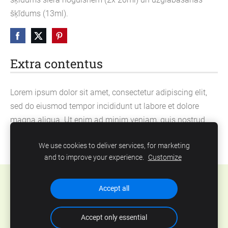
šķīdums (13ml).
Extra contentus
Lorem ipsum dolor sit amet, consectetur adipiscing elit,
sed do eiusmod tempor incididunt ut labore et dolore
magna aliqua. Ut enim ad minim veniam, quis nostrud
exercitation ullamco laboris nisi ut aliquip ex ea
We use cookies to deliver services, for marketing
commodo consequat.
and to improve your experience.
Customize
Cookies
Accept all
Accept only essential