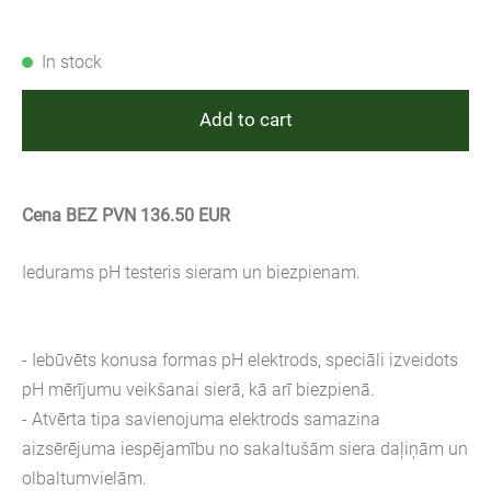
In stock
Add to cart
Cena BEZ PVN 136.50 EUR
Iedurams pH testeris sieram un biezpienam.
- Iebūvēts konusa formas pH elektrods, speciāli izveidots
pH mērījumu veikšanai sierā, kā arī biezpienā.
- Atvērta tipa savienojuma elektrods samazina
aizsērējuma iespējamību no sakaltušām siera daļiņām un
olbaltumvielām.