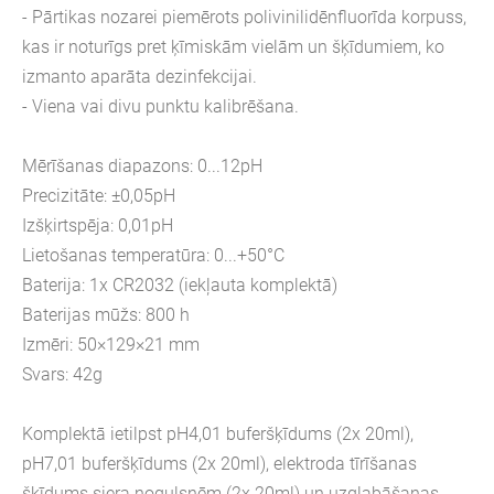
- Pārtikas nozarei piemērots polivinilidēnfluorīda korpuss,
kas ir noturīgs pret ķīmiskām vielām un šķīdumiem, ko
izmanto aparāta dezinfekcijai.
- Viena vai divu punktu kalibrēšana.
Mērīšanas diapazons: 0...12pH
Precizitāte: ±0,05pH
Izšķirtspēja: 0,01pH
Lietošanas temperatūra: 0...+50°C
Baterija: 1x CR2032 (iekļauta komplektā)
Baterijas mūžs: 800 h
Izmēri: 50×129×21 mm
Svars: 42g
Komplektā ietilpst pH4,01 buferšķīdums (2x 20ml),
pH7,01 buferšķīdums (2x 20ml), elektroda tīrīšanas
šķīdums siera nogulsnēm (2x 20ml) un uzglabāšanas