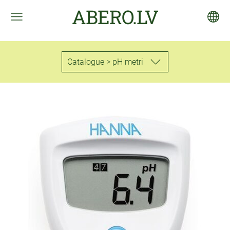
ABERO.LV
Catalogue > pH metri