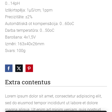
0...14pH
Izšķirtspēja: 1µS/cm; 1ppm
Precizitāte: ±2%
Automātiskā ot kompensācija: 0...60oC
Darba temperatūra: 0...50oC
Barošana: 4x1,5V
Izmēri: 163x40x26mm
Svars: 100g
Extra contentus
Lorem ipsum dolor sit amet, consectetur adipiscing elit,
sed do eiusmod tempor incididunt ut labore et dolore
magna aliqua. Ut enim ad minim veniam, quis nostrud