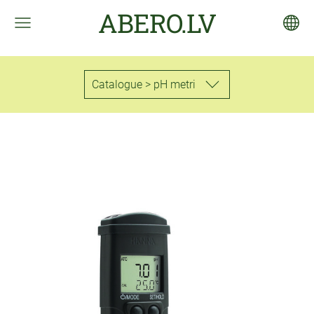
ABERO.LV
Catalogue > pH metri