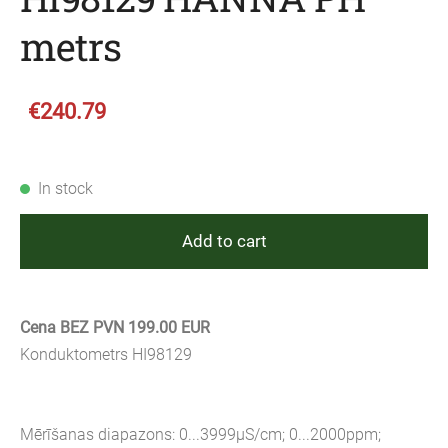
metrs
€240.79
In stock
Add to cart
Cena BEZ PVN 199.00 EUR
Konduktometrs HI98129
Mērīšanas diapazons: 0...3999µS/cm; 0...2000ppm;