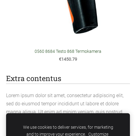
0560 8684 Testo 868 Termokamera
€1450.79
Extra contentus
Lorem ipsum dolor sit amet, consectetur adipiscing elit,
sed do eiusmod tempor incididunt ut labore et dolore
magna aliqua. Ut enim ad minim veniam, quis nostrud
exercitation ullamco laboris nisi ut aliquip ex ea
We use cookies to deliver services, for marketing
commodo consequat.
and to improve your experience.
Customize