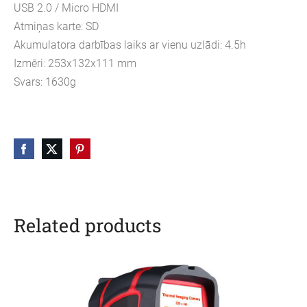
USB 2.0 / Micro HDMI
Atmiņas karte: SD
Akumulatora darbības laiks ar vienu uzlādi: 4.5h
Izmēri: 253x132x111 mm
Svars: 1630g
Related products