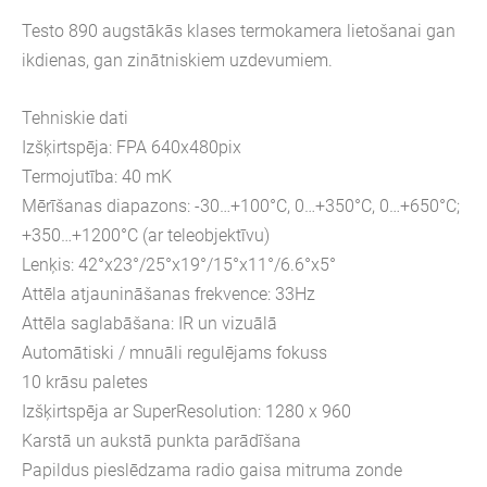
Testo 890 augstākās klases termokamera lietošanai gan
ikdienas, gan zinātniskiem uzdevumiem.
Tehniskie dati
Izšķirtspēja: FPA 640x480pix
Termojutība: 40 mK
Mērīšanas diapazons: -30…+100°C, 0…+350°C, 0…+650°C;
+350…+1200°C (ar teleobjektīvu)
Lenķis: 42°x23°/25°x19°/15°x11°/6.6°x5°
Attēla atjaunināšanas frekvence: 33Hz
Attēla saglabāšana: IR un vizuālā
Automātiski / mnuāli regulējams fokuss
10 krāsu paletes
Izšķirtspēja ar SuperResolution: 1280 x 960
Karstā un aukstā punkta parādīšana
Papildus pieslēdzama radio gaisa mitruma zonde