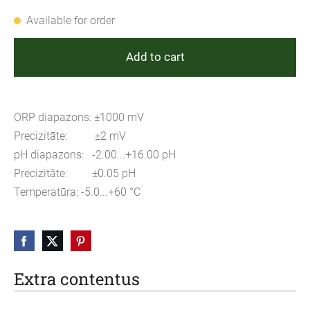
Available for order
Add to cart
ORP diapazons: ±1000 mV
Precizitāte: ±2 mV
pH diapazons: -2.00...+16.00 pH
Precizitāte: ±0.05 pH
Temperatūra: -5.0...+60 °C
Extra contentus