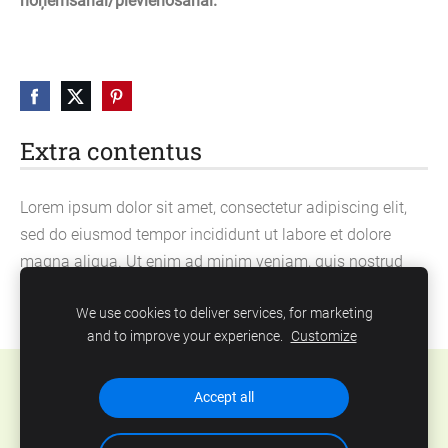
noņemšanai/pievienošanai
.
Extra contentus
Lorem ipsum dolor sit amet, consectetur adipiscing elit,
sed do eiusmod tempor incididunt ut labore et dolore
magna aliqua. Ut enim ad minim veniam, quis nostrud
exercitation ullamco laboris nisi ut aliquip ex ea
We use cookies to deliver services, for marketing
commodo consequat.
and to improve your experience.
Customize
Cookies
Accept all