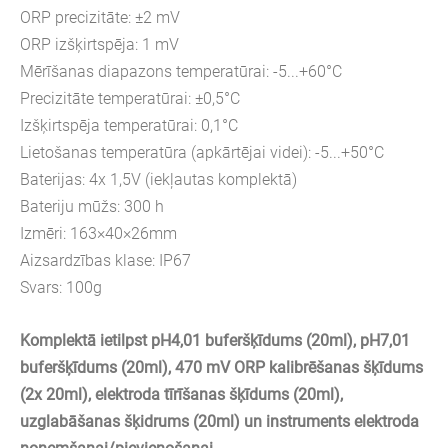
ORP precizitāte: ±2 mV
ORP izšķirtspēja: 1 mV
Mērīšanas diapazons temperatūrai: -5...+60°C
Precizitāte temperatūrai: ±0,5°C
Izšķirtspēja temperatūrai: 0,1°C
Lietošanas temperatūra (apkārtējai videi): -5...+50°C
Baterijas: 4x 1,5V (iekļautas komplektā)
Bateriju mūžs: 300 h
Izmēri: 163×40×26mm
Aizsardzības klase: IP67
Svars: 100g
Komplektā ietilpst pH4,01 buferšķīdums (20ml), pH7,01
buferšķīdums (
20ml
), 470 mV ORP kalibrēšanas šķīdums
(2x 20ml), elektroda tīrīšanas šķīdums
(
20ml
),
uzglabāšanas šķidrums (20ml) un instruments elektroda