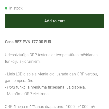
In stock
Add to cart
Cena BEZ PVN 177.00 EUR
Ūdensizturīgs ORP testeris ar temperatūras mērīšanas
funkciju šķidrumiem.
- Liels LCD displejs, vienlaicīgi uzrāda gan ORP vērtību,
gan temperatūru.
-
Hold
funkcija mērījuma fiksēšanai uz displeja.
- Maināms ORP elektrods.
ORP līmeņa mērīšanas diapazons: -1000...+1000 mV