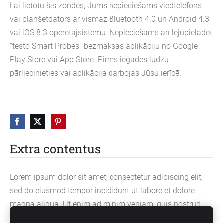
Lai lietotu šīs zondes, Jums nepieciešams viedtelefons
vai planšetdators ar vismaz Bluetooth 4.0 un Android 4.3
vai iOS 8.3 operētājsistēmu. Nepieciešams arī lejupielādēt
“testo Smart Probes” bezmaksas aplikāciju no Google
Play Store vai App Store. Pirms iegādes lūdzu
pārliecinieties vai aplikācija darbojas Jūsu ierīcē.
Extra contentus
Lorem ipsum dolor sit amet, consectetur adipiscing elit,
sed do eiusmod tempor incididunt ut labore et dolore
magna aliqua. Ut enim ad minim veniam, quis nostrud
exercitation ullamco laboris nisi ut aliquip ex ea