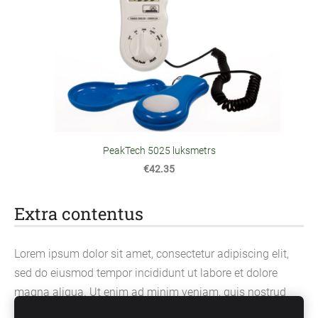
PeakTech 5025 luksmetrs
€42.35
Extra contentus
Lorem ipsum dolor sit amet, consectetur adipiscing elit,
sed do eiusmod tempor incididunt ut labore et dolore
magna aliqua. Ut enim ad minim veniam, quis nostrud
exercitation ullamco laboris nisi ut aliquip ex ea