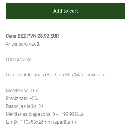
Add to cart
Cena BEZ PVN 28.92 EUR
Ar sensoru vadā.
LCD-Displejs
Datu iesaldēšanas (Hold) un Min/Max funkcijas
Mērvienība: Lux
Precizitāte: ±5%
Reakcijas laiks: 2s
Mērīšanas diapazons: 0 ~ 199’999Lux
Izmēri: 110x53x26mm (aparātam)