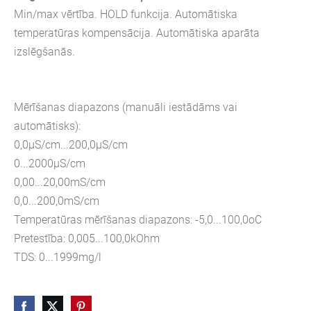
Min/max vērtība. HOLD funkcija. Automātiska
temperatūras kompensācija. Automātiska aparāta
izslēgšanās.
Mērīšanas diapazons (manuāli iestādāms vai
automātisks):
0,0μS/cm...200,0μS/cm
0...2000μS/cm
0,00...20,00mS/cm
0,0...200,0mS/cm
Temperatūras mērīšanas diapazons: -5,0...100,0oC
Pretestība: 0,005...100,0kOhm
TDS: 0...1999mg/l