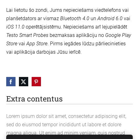
Lai lietotu šo zondi, Jums nepieciešams viedtelefons vai
planšetdators ar vismaz
Bluetooth 4.0
un
Android 6.0
vai
iOS 11.0
operētājsistēmu. Nepieciešams arī lejupielādēt
Testo Smart Probes
bezmaksas aplikāciju no
Google Play
Store
vai
App Store
. Pirms iegādes lūdzu pārliecinieties
vai aplikācija darbojas Jūsu ierīcē.
Extra contentus
Lorem ipsum dolor sit amet, consectetur adipiscing elit,
sed do eiusmod tempor incididunt ut labore et dolore
magna aliqua. Ut enim ad minim veniam, quis nostrud