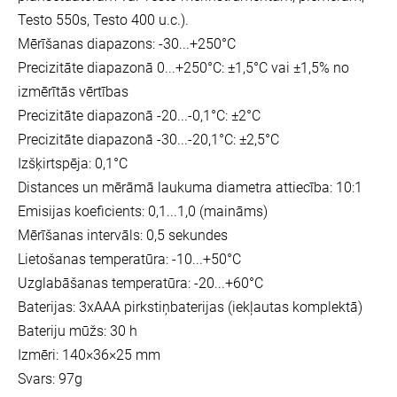
Testo 550s, Testo 400 u.c.).
Mērīšanas diapazons: -30...+250°C
Precizitāte diapazonā 0...+250
°
C
: ±1,5
°
C vai ±1,5% no
izmērītās vērtības
Precizitāte diapazonā -20...-0,1
°
C:
±2
°
C
Precizitāte diapazonā -30...-20,1
°
C: ±2,5
°
C
Izšķirtspēja: 0,1
°
C
Distances un mērāmā laukuma diametra attiecība: 10:1
Emisijas koeficients: 0,1...1,0 (maināms)
Mērīšanas intervāls: 0,5 sekundes
Lietošanas temperatūra: -10...+50°C
Uzglabāšanas temperatūra: -20...+60°C
Baterijas: 3xAAA pirkstiņbaterijas (iekļautas komplektā)
Bateriju mūžs: 30 h
Izmēri: 140×36×25 mm
Svars: 97g