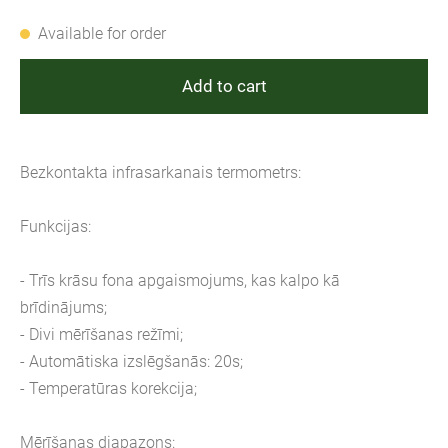
Available for order
Add to cart
Bezkontakta infrasarkanais termometrs:
Funkcijas:
- Trīs krāsu fona apgaismojums, kas kalpo kā
brīdinājums;
- Divi mērīšanas režīmi;
- Automātiska izslēgšanās: 20s;
- Temperatūras korekcija;
Mērīšanas diapazons: