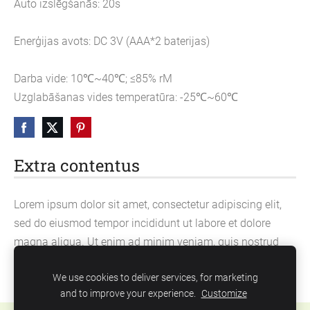
Auto izslēgšanās: 20s
Enerģijas avots: DC 3V (AAA*2 baterijas)
Darba vide: 10℃~40℃; ≤85% rM
Uzglabāšanas vides temperatūra: -25℃~60℃
Extra contentus
Lorem ipsum dolor sit amet, consectetur adipiscing elit,
sed do eiusmod tempor incididunt ut labore et dolore
magna aliqua. Ut enim ad minim veniam, quis nostrud
exercitation ullamco laboris nisi ut aliquip ex ea
We use cookies to deliver services, for marketing
commodo consequat.
and to improve your experience.
Customize