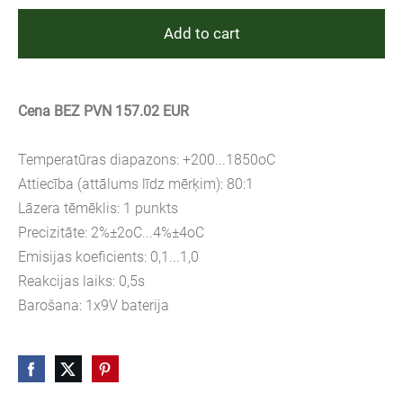
Add to cart
Cena BEZ PVN 157.02 EUR
Temperatūras diapazons: +200...1850oC
Attiecība (attālums līdz mērķim): 80:1
Lāzera tēmēklis: 1 punkts
Precizitāte: 2%±2oC...4%±4oC
Emisijas koeficients: 0,1...1,0
Reakcijas laiks: 0,5s
Barošana: 1x9V baterija