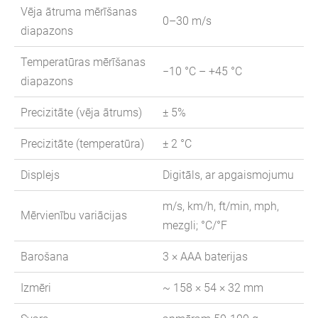
Vēja ātruma mērīšanas
0–30 m/s
diapazons
Temperatūras mērīšanas
−10 °C – +45 °C
diapazons
Precizitāte (vēja ātrums)
± 5%
Precizitāte (temperatūra)
± 2 °C
Displejs
Digitāls, ar apgaismojumu
m/s, km/h, ft/min, mph,
Mērvienību variācijas
mezgli; °C/°F
Barošana
3 × AAA baterijas
Izmēri
~ 158 × 54 × 32 mm