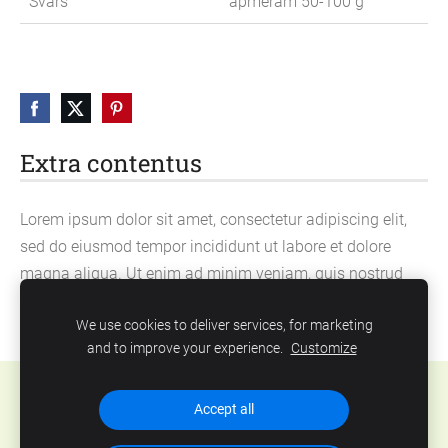
Svars
apmēram 50-100 g
Extra contentus
Lorem ipsum dolor sit amet, consectetur adipiscing elit,
sed do eiusmod tempor incididunt ut labore et dolore
magna aliqua. Ut enim ad minim veniam, quis nostrud
exercitation ullamco laboris nisi ut aliquip ex ea
We use cookies to deliver services, for marketing
commodo consequat.
and to improve your experience.
Customize
Cookies
Accept all