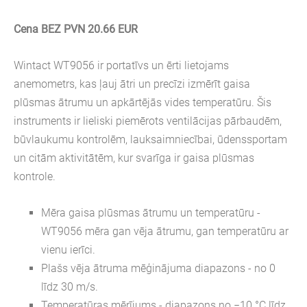
Cena BEZ PVN 20.66 EUR
Wintact WT9056 ir portatīvs un ērti lietojams
anemometrs, kas ļauj ātri un precīzi izmērīt gaisa
plūsmas ātrumu un apkārtējās vides temperatūru. Šis
instruments ir lieliski piemērots ventilācijas pārbaudēm,
būvlaukumu kontrolēm, lauksaimniecībai, ūdenssportam
un citām aktivitātēm, kur svarīga ir gaisa plūsmas
kontrole.
Mēra gaisa plūsmas ātrumu un temperatūru
-
WT9056 mēra gan vēja ātrumu, gan temperatūru ar
vienu ierīci.
Plašs vēja ātruma mēģinājuma diapazons
- no 0
līdz 30 m/s.
Temperatūras mērījums
- diapazons no −10 °C līdz