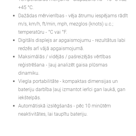
+45 °C.
Dažādas mērvienības
- vēja ātrumu iespējams rādīt
m/s, km/h, ft/min, mph, mezglos (knots) u.c.;
temperatūru - °C vai °F.
Digitāls displejs ar apgaismojumu
- rezultātus labi
redzēs arī vājā apgaismojumā.
Maksimālās / vidējās / pašreizējās vērtības
reģistrēšana
- ļauj analizēt gaisa plūsmas
dinamiku.
Viegla portabilitāte
- kompaktas dimensijas un
bateriju darbība ļauj izmantot ierīci gan laukā, gan
iekštelpās.
Automātiskā izslēgšanās
- pēc 10 minūtēm
neaktivitātes, lai taupītu bateriju.