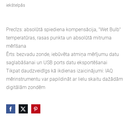
iekštelpās
Precīzs: absolūtā spiediena kompensācija, "Wet Bulb"
temperatūras, rasas punkta un absolūtā mitruma
mērīšana
Ērts: bezvadu zonde, iebūvēta atmiņa mērījumu datu
saglabāšanai un USB ports datu eksportēšanai
Tikpat daudzveidīgs kā ikdienas izaicinājumi: IAQ
mērinstrumentu var papildināt ar lielu skaitu dažādām
digitālām zondēm