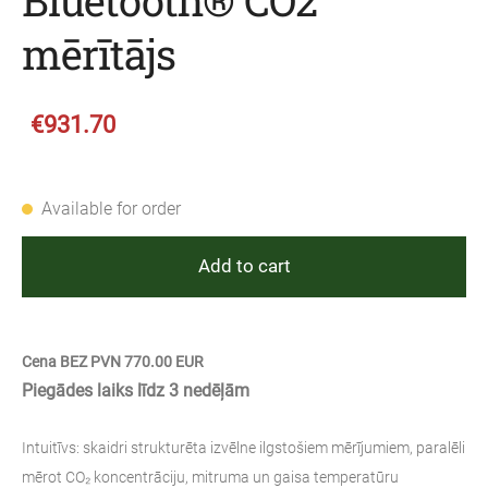
Bluetooth® CO2
mērītājs
€931.70
Available for order
Add to cart
Cena BEZ PVN 770.00 EUR
Piegādes laiks līdz 3 nedēļām
Intuitīvs: skaidri strukturēta izvēlne ilgstošiem mērījumiem, paralēli
mērot CO₂ koncentrāciju, mitruma un gaisa temperatūru