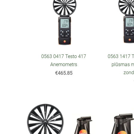
0563 0417 Testo 417
0563 1417 T
Anemometrs
plūsmas mē
zond
€465.85