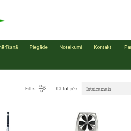
ērīšanā
Piegāde
Noteikumi
Kontakti
Pa
Filtrs
Kārtot pēc