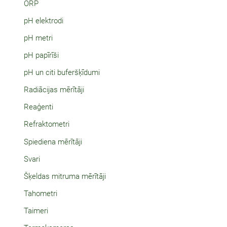
ORP
pH elektrodi
pH metri
pH papīrīši
pH un citi buferšķīdumi
Radiācijas mērītāji
Reaģenti
Refraktometri
Spiediena mērītāji
Svari
Šķeldas mitruma mērītāji
Tahometri
Taimeri