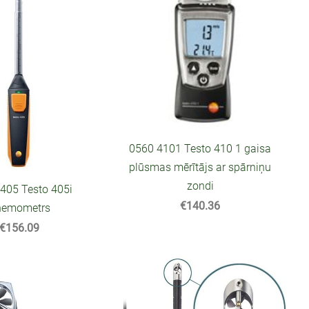
0560 4101 Testo 410 1 gaisa
plūsmas mērītājs ar spārniņu
zondi
405 Testo 405i
€140.36
nemometrs
€156.09