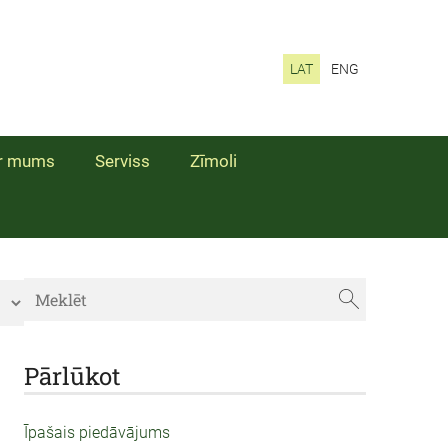
LAT
ENG
r mums
Serviss
Zīmoli
Pārlūkot
Īpašais piedāvājums