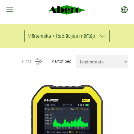
Mērtehnika > Radiācijas mērītāji
Filtrs
Kārtot pēc