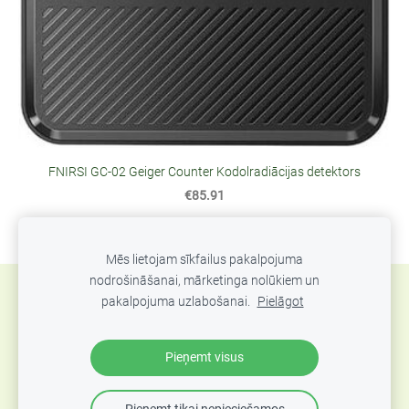
FNIRSI GC-02 Geiger Counter Kodolradiācijas detektors
€85.91
Mēs lietojam sīkfailus pakalpojuma
nodrošināšanai, mārketinga nolūkiem un
Sīkdatnes
pakalpojuma uzlabošanai.
Pielāgot
SIA Abero, Mūkusalas 33, Rīga, Latvija. Tel.: +371
Pieņemt visus
67801078, epasts:
info@abero.lv