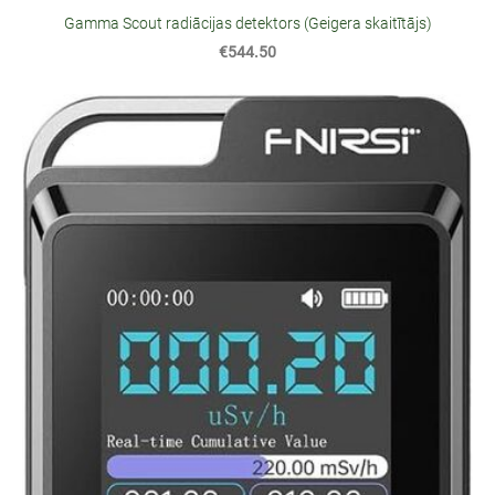
Gamma Scout radiācijas detektors (Geigera skaitītājs)
€544.50