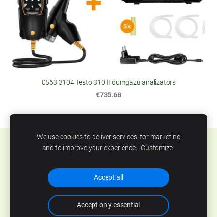
0563 3104 Testo 310 II dūmgāzu analizators
€735.68
We use cookies to deliver services, for marketing
Sīkdatnes
and to improve your experience.
Customize
SIA Abero, Mūkusalas 33, Rīga, Latvija. Tel.: +371
Accept all
67801078, epasts:
info@abero.lv
Accept only essential