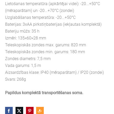
Lietošanas temperatūra
(apkārtējai videi)
: -20...+50°C
(mēraparātam) un -20...+70
°C (zondei)
Uzglabāšanas temperatūra: -20...+50°C
Baterijas: 3xAA pirkstiņbaterijas (iekļautas komplektā)
Bateriju mūžs: 35 h
Izmēri: 135×60×28 mm
Teleskopiskās zondes max. garums: 820 mm
Teleskopiskās zondes min. garums: 180 mm
Zondes diametrs: 7,5 mm
Vada garums: 1,5 m
Aizsardzības klase: IP40 (mēraparātam) / IP20 (zondei)
Svars: 268g
Papildus komplektā transportēšanas soma.