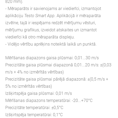
820 mm).
- Mēraparāts ir savienojams ar viedierīci, izmantojot
aplikāciju
Testo Smart App
. Aplikācijā ir mēraparāta
izvēlne, tajā ir iespējams redzēt mērījumu vēsturi,
mērījumu grafikus, izveidot atskaites un izmantot
viedierīci kā otro mēraparāta displeju.
- Vidējo vērtību aprēķins noteiktā laikā un punktā.
Mērīšanas diapazons gaisa plūsmai: 0,01...30 m/s
Precizitāte
gaisa plūsmai diapazonā 0,01...20 m/s
: ±(0,03
m/s + 4% no izmērītās vērtības)
Precizitāte
gaisa plūsmai pārējā diapazonā
: ±(0,5 m/s +
5% no izmērītās vērtības)
Izšķirtspēja
gaisa plūsmai
: 0,01 m/s
Mērīšanas diapazons temperatūrai: -20...+70
°
C
Precizitāte temperatūrai:
±0,5°C
Izšķirtspēja temperatūrai:
0,1°C