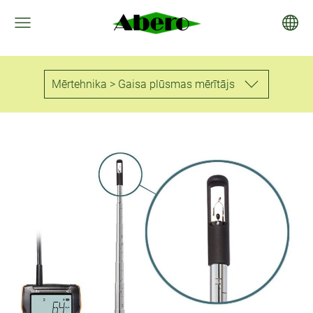
Mērtehnika > Gaisa plūsmas mērītājs