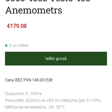
Anemometrs
€179.08
Ir uz vietas
Ielikt grozā
Cena BEZ PVN 148.00 EUR
Diapazons: 0…10m/s
Precizitāte: ±0,3m/s vai ±5% no mērījuma (pie 2,1-10%)
Mērīšanas temperatūra: -20…50°C