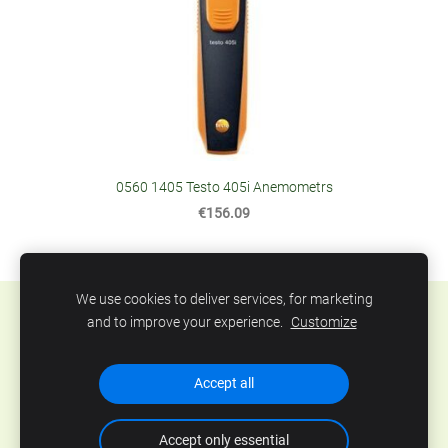
0560 1405 Testo 405i Anemometrs
€156.09
We use cookies to deliver services, for marketing
Sīkdatnes
and to improve your experience.
Customize
SIA Abero, Mūkusalas 33, Rīga, Latvija. Tel.: +371
Accept all
67801078, epasts:
info@abero.lv
Accept only essential