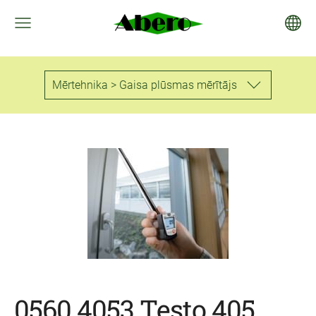
Mērtehnika > Gaisa plūsmas mērītājs
0560 4053 Testo 405