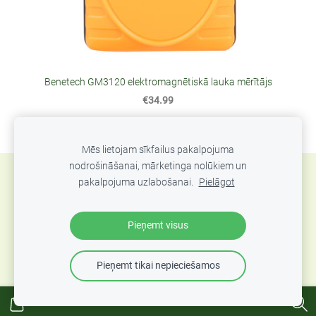
Benetech GM3120 elektromagnētiskā lauka mērītājs
€34.99
Mēs lietojam sīkfailus pakalpojuma
nodrošināšanai, mārketinga nolūkiem un
Sīkdatnes
pakalpojuma uzlabošanai.
Pielāgot
SIA Abero, Mūkusalas 33, Rīga, Latvija. Tel.: +371
Pieņemt visus
67801078, epasts:
info@abero.lv
Pieņemt tikai nepieciešamos