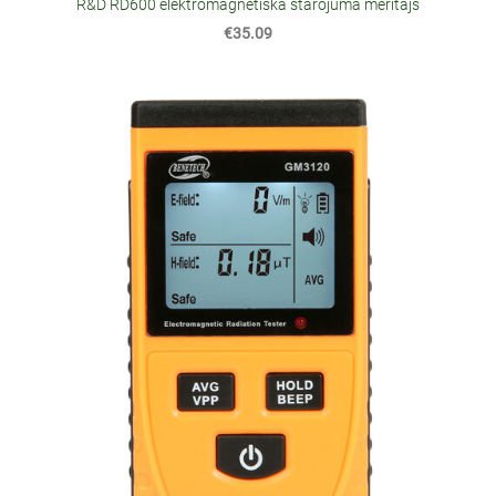
R&D RD600 elektromagnētiskā starojuma mērītājs
€35.09