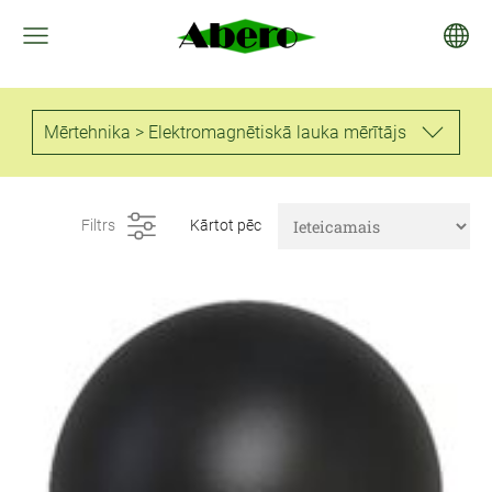
Mērtehnika > Elektromagnētiskā lauka mērītājs
Filtrs
Kārtot pēc