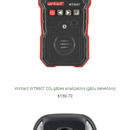
Wintact WT8807 CO₂ gāzes analizators (gāzu detektors)
€159.72