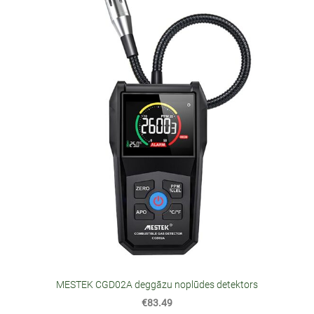
MESTEK CGD02A deggāzu noplūdes detektors
€83.49