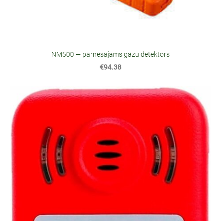
NM500 — pārnēsājams gāzu detektors
€94.38