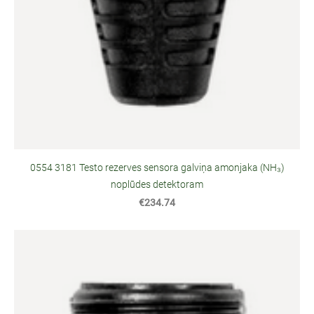
0554 3181 Testo rezerves sensora galviņa amonjaka (NH₃)
noplūdes detektoram
€234.74