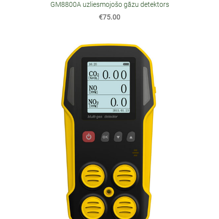
GM8800A uzliesmojošo gāzu detektors
€75.00