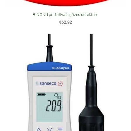
BINGNU portatīvais gāzes detektors
€62.92