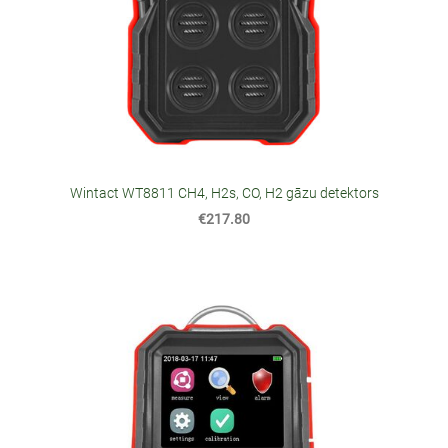
Wintact WT8811 CH4, H2s, CO, H2 gāzu detektors
€217.80