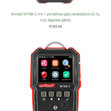
Wintact WT8812 4 in 1 portatīvais gāzu analizators CO, O₂,
H₂S, degošas gāzes
€193.60