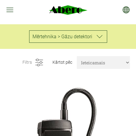
Mērtehnika > Gāzu detektori
Filtrs
Kārtot pēc