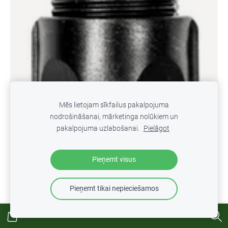
Mēs lietojam sīkfailus pakalpojuma
nodrošināšanai, mārketinga nolūkiem un
pakalpojuma uzlabošanai.
Pielāgot
Pieņemt visus
Pieņemt tikai nepieciešamos