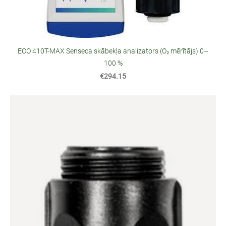
ECO 410T-MAX Senseca skābekļa analizators (O₂ mērītājs) 0–
100 %
€294.15