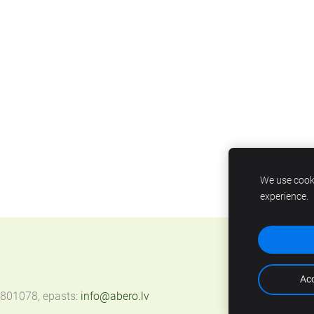
We use cooki
experience.
Acc
67801078, epasts:
info@abero.lv