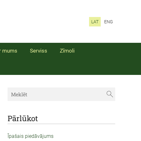
LAT
ENG
r mums
Serviss
Zīmoli
Pārlūkot
Īpašais piedāvājums