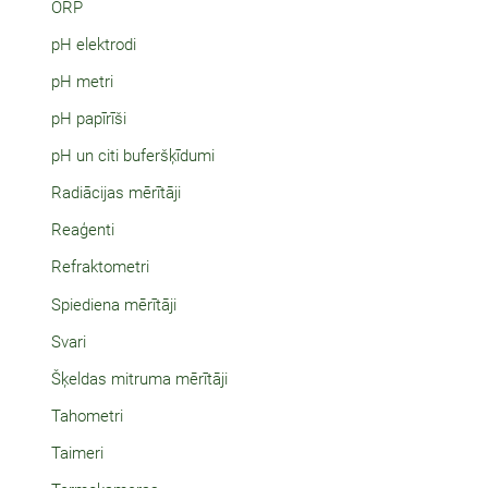
ORP
pH elektrodi
pH metri
pH papīrīši
pH un citi buferšķīdumi
Radiācijas mērītāji
Reaģenti
Refraktometri
Spiediena mērītāji
Svari
Šķeldas mitruma mērītāji
Tahometri
Taimeri