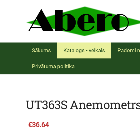
Sākums
Katalogs - veikals
Padomi m
Privātuma politika
UT363S Anemometr
€36.64