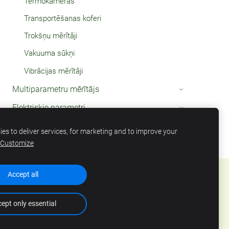
Termokameras
Transportēšanas koferi
Trokšņu mērītāji
Vakuuma sūkņi
Vibrācijas mērītāji
Multiparametru mērītājs
›
Elektriskie parametri
›
Termometri
›
es to deliver services, for marketing and to improve your
Customize
Accept all
ept only essential