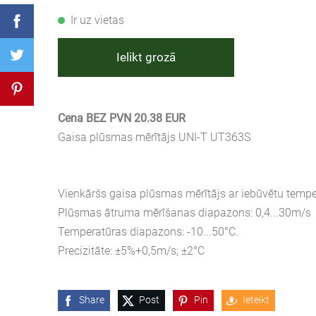
Ir uz vietas
Ielikt grozā
Cena BEZ PVN 20.38 EUR
Gaisa plūsmas mērītājs UNI-T UT363S
Vienkāršs gaisa plūsmas mērītājs ar iebūvētu tempe
Plūsmas ātruma mērīšanas diapazons: 0,4...30m/s
Temperatūras diapazons: -10...50°C.
Precizitāte: ±5%+0,5m/s; ±2°C
Share
Post
Pin
Ieteikt