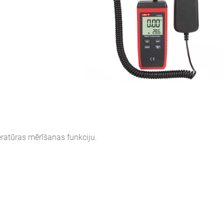
ratūras mērīšanas funkciju.