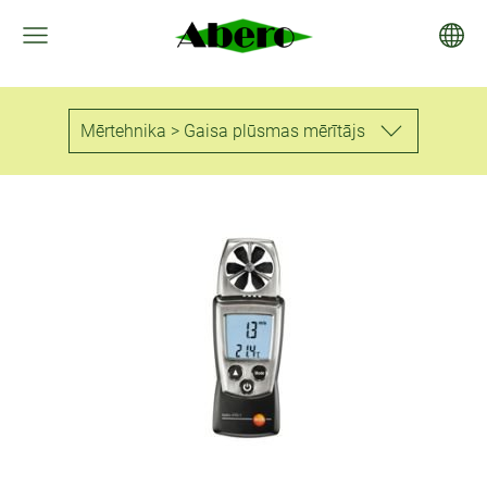
Mērtehnika > Gaisa plūsmas mērītājs