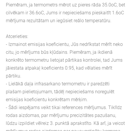
Piemēram, ja termometrs mērot uz pieres rāda 35.0oC, bet
cilvēkam ir 36.6oC, Jums ir nepieciešams pieskaitīt 1.6oC
mērījuma rezultātam un iegūsiet reālo temperatūru.
Atcerieties:
- Izmainot emisijas koeficientu, Jūs nedrīkstat mērīt neko
citu, jo mērījums būs kļūdains. Piemēram, ja ikdienā
konkrēto termometru lietojat pārtikas kontrolei, tad Jums
jāiestata atpakaļ koeficients 0.95, kad vēlaties mērīt
pārtiku.
- Lielākā daļa infrasarkano termometru ir paredzēti
plašam pielietojumam, tādēļ nepieciešams noregulēt
emisijas koeficientu konkrētam mērķim.
- Šādi iespējams veikt tikai references mērījumus. Tiklīdz
rodas aizdomas, par mērījumu precizitātes pazušanu,
lūdzu izpildiet vēlreiz 3. punktā aprakstīto. Kā arī, ja veicot