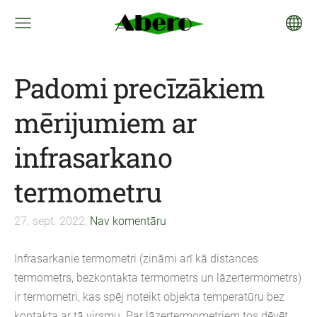
Padomi precīzākiem
mērijumiem ar
infrasarkano
termometru
27. sept. 2022,
Nav komentāru
Infrasarkanie termometri (zināmi arī kā distances
termometrs, bezkontakta termometrs un lāzertermometrs)
ir termometri, kas spēj noteikt objekta temperatūru bez
kontakta ar tā virsmu. Par lāzertermometriem tos dēvēt