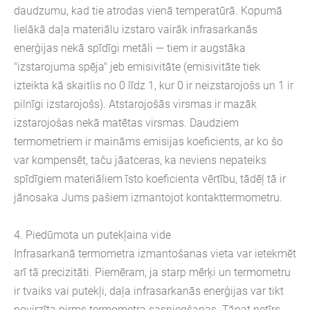
daudzumu, kad tie atrodas vienā temperatūrā. Kopumā
lielākā daļa materiālu izstaro vairāk infrasarkanās
enerģijas nekā spīdīgi metāli — tiem ir augstāka
"izstarojuma spēja" jeb emisivitāte (emisivitāte tiek
izteikta kā skaitlis no 0 līdz 1, kur 0 ir neizstarojošs un 1 ir
pilnīgi izstarojošs). Atstarojošās virsmas ir mazāk
izstarojošas nekā matētas virsmas. Daudziem
termometriem ir maināms emisijas koeficients, ar ko šo
var kompensēt, taču jāatceras, ka neviens nepateiks
spīdīgiem materiāliem īsto koeficienta vērtību, tādēļ tā ir
jānosaka Jums pašiem izmantojot kontakttermometru.
4. Piedūmota un putekļaina vide
Infrasarkanā termometra izmantošanas vieta var ietekmēt
arī tā precizitāti. Piemēram, ja starp mērķi un termometru
ir tvaiks vai putekļi, daļa infrasarkanās enerģijas var tikt
novirzīta pirms termometra sasniegšanas. Tāpat netīrs