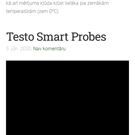
kā arī mērījuma kļūda kļūst lielāka pie zemākām
temperatūrām (zem 0ºC).
Testo Smart Probes
3. jūn. 2020,
Nav komentāru