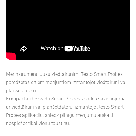
Mērinstrumenti Jūsu viedtālrunim. Testo Smart Probes
paredzētas ērtiem mērījumiem izmantojot viedtālruni vai
planšetdatoru.
Kompaktās bezvadu Smart Probes zondes savienojumā
ar viedtālruni vai planšetdatoru, izmantojot testo Smart
Probes aplikāciju, sniedz pilnīgu mērījumu atskaiti
nospiežot tikai vienu taustiņu.