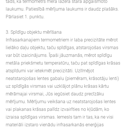
tāds, ka termometrs mēra lāzera stara apgaismoto
laukumu. Patiesībā mērījuma laukums ir daudz plašāks.
Pārlasiet 1. punktu.
3. Spīdīgu objektu mērīšana
Infrasarkanajiem termometriem ir laba precizitāte mērot
lielāko daļu objektu, taču spīdīgas, atstarojošas virsmas
var būt izaicinājums. Īpaši jāuzmanās, mērot spīdīgu
metāla priekšmetu temperatūru, taču pat spīdīgas krāsas
atspīdumi var ietekmēt precizitāti. Uzlīmējot
neatstarojošas lentes gabalu (piemēram, krāsotāju lenti)
uz spīdīgās virsmas vai uzklājot plānu krāsas kārtu
mērāmajai virsmai, Jūs iegūsiet daudz precīzāku
mērījumu. Mērījumu veikšana uz neatstarojošas lentes
vai plakanas krāsas palīdz izvairīties no kļūdām, ko
izraisa spīdīgas virsmas. Iemesls tam ir tas, ka ne visi
materiāli izstaro vienādu infrasarkanās enerģijas