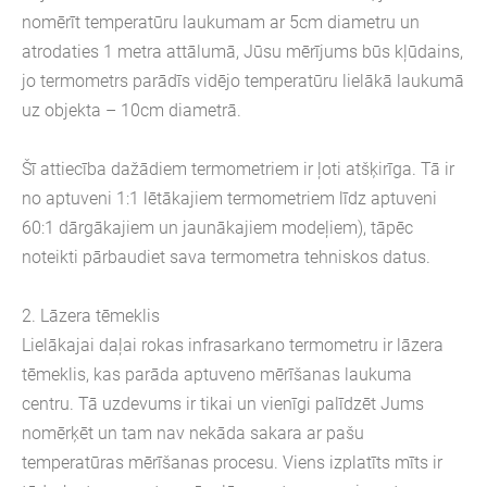
nomērīt temperatūru laukumam ar 5cm diametru un
atrodaties 1 metra attālumā, Jūsu mērījums būs kļūdains,
jo termometrs parādīs vidējo temperatūru lielākā laukumā
uz objekta – 10cm diametrā.
Šī attiecība dažādiem termometriem ir ļoti atšķirīga. Tā ir
no aptuveni 1:1 lētākajiem termometriem līdz aptuveni
60:1 dārgākajiem un jaunākajiem modeļiem), tāpēc
noteikti pārbaudiet sava termometra tehniskos datus.
2. Lāzera tēmeklis
Lielākajai daļai rokas infrasarkano termometru ir lāzera
tēmeklis, kas parāda aptuveno mērīšanas laukuma
centru. Tā uzdevums ir tikai un vienīgi palīdzēt Jums
nomērķēt un tam nav nekāda sakara ar pašu
temperatūras mērīšanas procesu. Viens izplatīts mīts ir