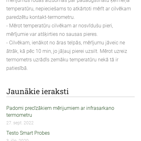
mērījumus rodas aizdomas par pauaugstinātu ķermeņa
temperatūru, nepieciešams to atkārtoti mērīt ar cilvēkam
paredzētu kontakt-termometru.
- Mērot temperatūru cilvēkam ar nosvīdušu pieri,
mērījumie var atšķirties no sausas pieres.
- Cilvēkam, ienākot no āras telpās, mērījumu jāveic ne
ātrāk, kā pēc 10 min, jo jāļauj pierei uzsilt. Mērot uzreiz
termometrs uzrādīs zemāku temperatūru nekā tā ir
patiesībā.
Jaunākie ieraksti
Padomi precīzākiem mērijumiem ar infrasarkano
termometru
27. sept. 2022
Testo Smart Probes
3. jūn. 2020