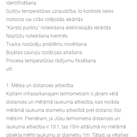
identificēšana
Gultņu temperatūras uzraudzība, to kontrole lielos
motoros vai citās rotējošās iekārtās
"Karsto punktu" noteikšana elektriskajās iekārtās
Noplūžu noteikšana tvertnēs
Tvaika nosūcēju problēmu novēršana
Bojātas cauruļu izolācijas atrašana
Procesa temperatūras rādījumu fiksēšana
utt.
1. Mērķa un distances attiecība
Katram infrasarkanajam termometram ir jāņem vērā
distances un mērāmā laukuma attiecība, kas norāda
mērāmā laukuma diametru attiecībā pret distanci līdz
mērķim. Piemēram, ja Jūsu termometra distances un
laukuma attiecība ir 10:1, tas 10m attālumā no mērāmā
objekta mērīs laukumu ar diametru 1m. Tātad, ja vēlaties