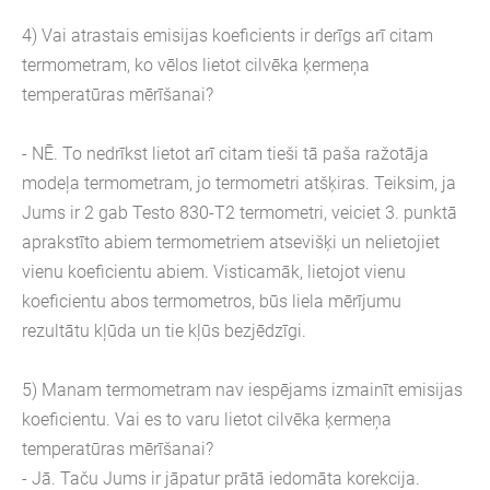
4) Vai atrastais emisijas koeficients ir derīgs arī citam
termometram, ko vēlos lietot cilvēka ķermeņa
temperatūras mērīšanai?
- NĒ. To nedrīkst lietot arī citam tieši tā paša ražotāja
modeļa termometram, jo termometri atšķiras. Teiksim, ja
Jums ir 2 gab Testo 830-T2 termometri, veiciet 3. punktā
aprakstīto abiem termometriem atsevišķi un nelietojiet
vienu koeficientu abiem. Visticamāk, lietojot vienu
koeficientu abos termometros, būs liela mērījumu
rezultātu kļūda un tie kļūs bezjēdzīgi.
5) Manam termometram nav iespējams izmainīt emisijas
koeficientu. Vai es to varu lietot cilvēka ķermeņa
temperatūras mērīšanai?
- Jā. Taču Jums ir jāpatur prātā iedomāta korekcija.