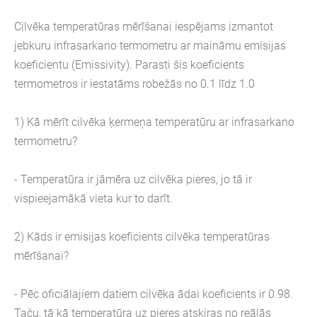
Cilvēka temperatūras mērīšanai iespējams izmantot
jebkuru infrasarkano termometru ar maināmu emisijas
koeficientu (Emissivity). Parasti šis koeficients
termometros ir iestatāms robežās no 0.1 līdz 1.0
1) Kā mērīt cilvēka ķermeņa temperatūru ar infrasarkano
termometru?
- Temperatūra ir jāmēra uz cilvēka pieres, jo tā ir
vispieejamākā vieta kur to darīt.
2) Kāds ir emisijas koeficients cilvēka temperatūras
mērīšanai?
- Pēc oficiālajiem datiem cilvēka ādai koeficients ir 0.98.
Taču, tā kā temperatūra uz pieres atsķiras no reālās