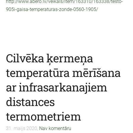
http://www.abero.lv/veikals/item/163310/163338/testo-
905i-gaisa-temperaturas-zonde-0560-1905/
Cilvēka ķermeņa
temperatūra mērīšana
ar infrasarkanajiem
distances
termometriem
31. maijs 2020,
Nav komentāru