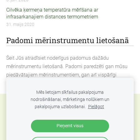
Cilvēka ķermeņa temperatūra mērīšana ar
infrasarkanajiem distances termometriem
31. maijs 2020
Padomi mērinstrumentu lietošanā
Šeit Jūs atradīsiet noderīgus padomus dažādu
mērinstrumentu lietošanā. Padomi paredzēti gan mūsu
piedāvātajiem mērinstrumentiem, gan arī vispārīgi
neatkarīgi no ražotāja un modeļa.
Mēs lietojam sīkfailus pakalpojuma
nodrošināšanai, mārketinga nolūkiem un
Sīkdatnes
pakalpojuma uzlabošanai.
Pielāgot
SIA Abero, Mūkusalas 33, Rīga, Latvija. Tel.: +371
Pieņemt visus
67801078, epasts:
info@abero.lv