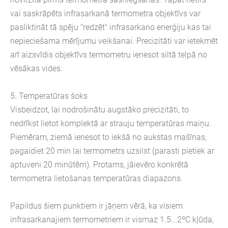
vai saskrāpēts infrasarkanā termometra objektīvs var
pasliktināt tā spēju "redzēt" infrasarkano enerģiju kas tai
nepieciešama mērījumu veikšanai. Precizitāti var ietekmēt
arī aizsvīdis objektīvs termometru ienesot siltā telpā no
vēsākas vides.
5. Temperatūras šoks
Visbeidzot, lai nodrošinātu augstāko precizitāti, to
nedrīkst lietot komplektā ar strauju temperatūras maiņu.
Piemēram, ziemā ienesot to iekšā no aukstas mašīnas,
pagaidiet 20 min lai termometrs uzsilst (parasti pietiek ar
aptuveni 20 minūtēm). Protams, jāievēro konkrētā
termometra lietošanas temperatūras diapazons.
Papildus šiem punktiem ir jāņem vērā, ka visiem
infrasarkanajiem termometriem ir vismaz 1.5...2ºC kļūda,