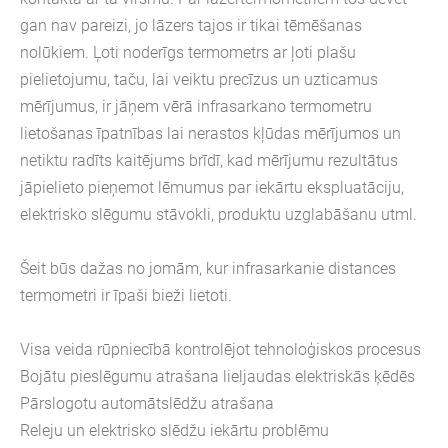
gan nav pareizi, jo lāzers tajos ir tikai tēmēšanas
nolūkiem. Ļoti noderīgs termometrs ar ļoti plašu
pielietojumu, taču, lai veiktu precīzus un uzticamus
mērījumus, ir jāņem vērā infrasarkano termometru
lietošanas īpatnības lai nerastos kļūdas mērījumos un
netiktu radīts kaitējums brīdī, kad mērījumu rezultātus
jāpielieto pieņemot lēmumus par iekārtu ekspluatāciju,
elektrisko slēgumu stāvokli, produktu uzglabāšanu utml.
Šeit būs dažas no jomām, kur infrasarkanie distances
termometri ir īpaši bieži lietoti.
Visa veida rūpniecībā kontrolējot tehnoloģiskos procesus
Bojātu pieslēgumu atrašana lieljaudas elektriskās ķēdēs
Pārslogotu automātslēdžu atrašana
Releju un elektrisko slēdžu iekārtu problēmu