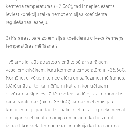
ķermeņa temperatūras (~2.5oC), tad ir nepieciešams
ieviest korekciju talkā ņemot emisijas koeficienta
regulēšanas iespēju.
3) Kā atrast pareizo emisijas koeficientu cilvēka ķermeņa
temperatūras mērīšanai?
- vēlams lai Jūs atrastos vienā telpā ar vairākiem
veseliem cilvēkiem, kuru ķermeņa temperatūra ir ~36.6oC.
Nomēriet cilvēkiem temperatūru un salīdziniet mērījumus.
(Jārēķinās ar to, ka mērījumi katram konkrētajam
cilvēkam atšķirsies, tādēļ izvelciet vidējo). Ja termometrs
rāda pārāk maz (piem. 35.0oC) samaziniet emisijas
koeficientu, ja par daudz - palieliniet to. Ja iepriekš neesat
emisijas koeficientu mainījis un nezinat kā to izdarīt,
izlasiet konkrētā termometra instrukcijā kā tas darāms.