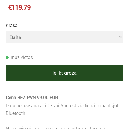
€119.79
Krāsa
Ir uz vietas
Ielikt grozā
Cena BEZ PVN 99.00 EUR
Datu nolasīšana ar iOS vai Android viedierīci izmantojot
Bluetooth.
Nav savietojams ar vecākas paaudzes nolasītāju.