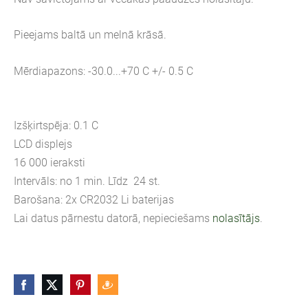
Pieejams baltā un melnā krāsā.
Mērdiapazons: -30.0...+70 C +/- 0.5 C
Izšķirtspēja: 0.1 C
LCD displejs
16 000 ieraksti
Intervāls: no 1 min. Līdz 24 st.
Barošana: 2x CR2032 Li baterijas
Lai datus pārnestu datorā, nepieciešams
nolasītājs
.