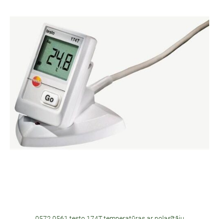
0572 0561 testo 174T temperatūras ar nolasītāju