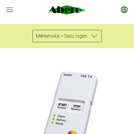
Mērtehnika > Datu logeri