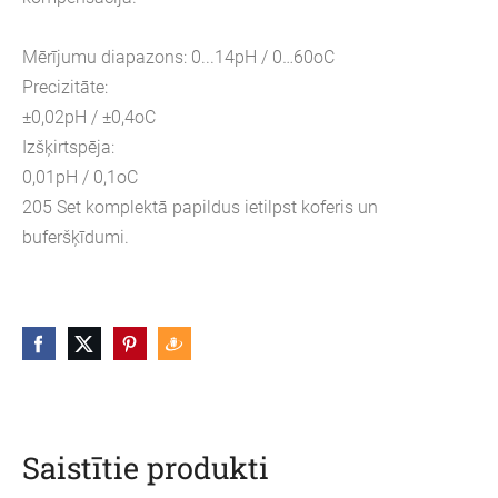
Mērījumu diapazons: 0...14pH / 0…60oC
Precizitāte:
±0,02pH / ±0,4oC
Izšķirtspēja:
0,01pH / 0,1oC
205 Set komplektā papildus ietilpst koferis un
buferšķīdumi.
Saistītie produkti