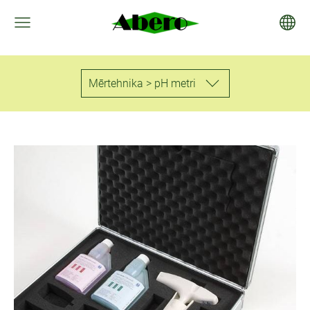
Mērtehnika > pH metri