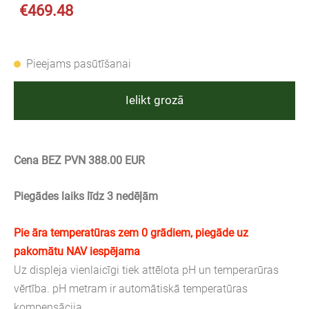
€469.48
Pieejams pasūtīšanai
Ielikt grozā
Cena BEZ PVN 388.00 EUR
Piegādes laiks līdz 3 nedēļām
Pie āra temperatūras zem 0 grādiem, piegāde uz
pakomātu NAV iespējama
Uz displeja vienlaicīgi tiek attēlota pH un temperarūras
vērtība. pH metram ir automātiskā temperatūras
kompensācija.