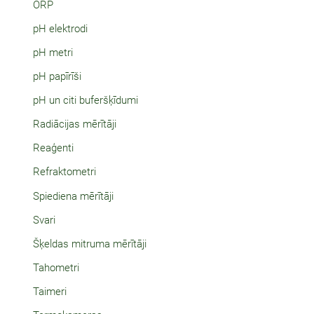
ORP
pH elektrodi
pH metri
pH papīrīši
pH un citi buferšķīdumi
Radiācijas mērītāji
Reaģenti
Refraktometri
Spiediena mērītāji
Svari
Šķeldas mitruma mērītāji
Tahometri
Taimeri