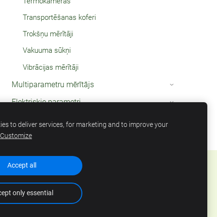
Termokameras
Transportēšanas koferi
Trokšņu mērītāji
Vakuuma sūkņi
Vibrācijas mērītāji
Multiparametru mērītājs
›
Elektriskie parametri
›
Termometri
›
es to deliver services, for marketing and to improve your
Customize
Accept all
ept only essential