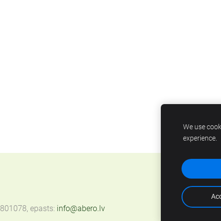
We use cooki
experience.
Acc
67801078, epasts:
info@abero.lv