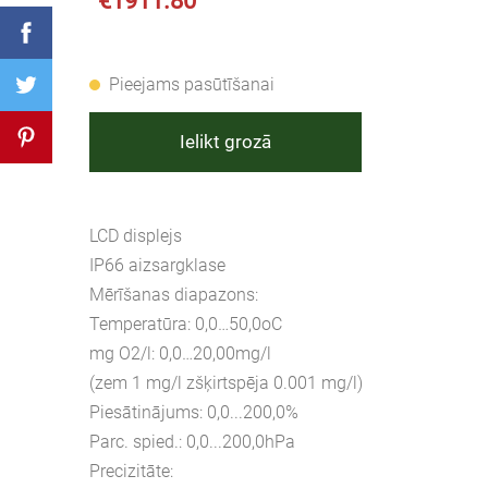
€1911.80
Pieejams pasūtīšanai
Ielikt grozā
LCD displejs
IP66 aizsargklase
Mērīšanas diapazons:
Temperatūra: 0,0…50,0oC
mg O2/l: 0,0…20,00mg/l
(zem 1 mg/l zšķirtspēja 0.001 mg/l)
Piesātinājums: 0,0...200,0%
Parc. spied.: 0,0...200,0hPa
Precizitāte: