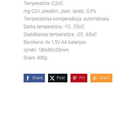
Temperatūra: 0,2oC
mg O2/l, piesātin., parc. spied.: 0,5%
Temperatūras kompensācija: automātiska
Darba temperatūra: -10...55oC
Glabāšanas temperatūra: -25...65oC
Barošana: 4x 1,5V AA baterijas
Izmēri: 180x80x55mm
Svars: 400g
Share
Post
Pin
Ieteikt