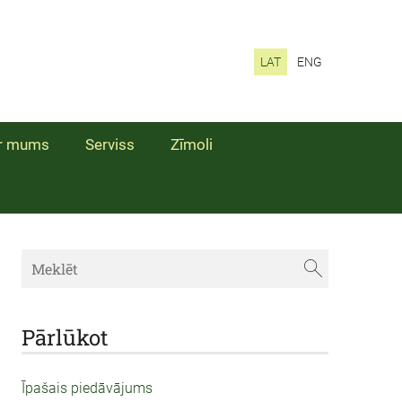
LAT
ENG
r mums
Serviss
Zīmoli
Pārlūkot
Īpašais piedāvājums