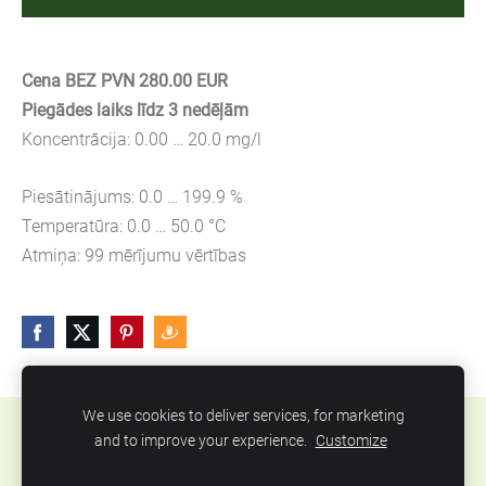
Cena BEZ PVN 280.00 EUR
Piegādes laiks līdz 3 nedēļām
Koncentrācija: 0.00 … 20.0 mg/l
Piesātinājums: 0.0 … 199.9 %
Temperatūra: 0.0 … 50.0 °C
Atmiņa: 99 mērījumu vērtības
We use cookies to deliver services, for marketing
Sīkdatnes
and to improve your experience.
Customize