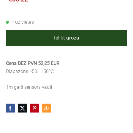
Ir uz vietas
Ielikt grozā
Cena BEZ PVN 52,25
EUR
Diapazons: -50...150ºC
1m garš sensors vadā