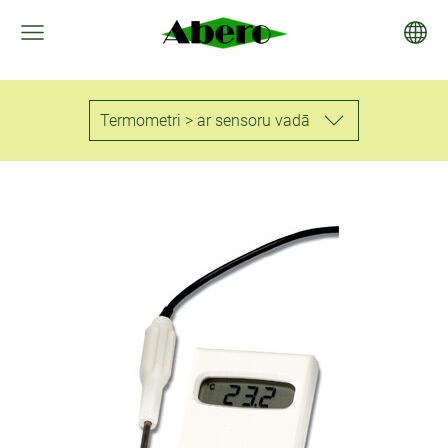
Termometri > ar sensoru vadā