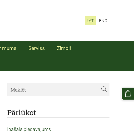
LAT
ENG
r mums
Serviss
Zīmoli
Pārlūkot
Īpašais piedāvājums