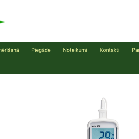
ērīšanā
Piegāde
Noteikumi
Kontakti
Pa