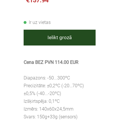
€137.94
Ir uz vietas
Ielikt grozā
Cena BEZ PVN 114.00 EUR
Diapazons: -50...300ºC
Precizitāte: ±0,2ºC (-20…70ºC)
±0,5% (-40...-20ºC)
Izšķirtspēja: 0,1ºC
Izmērs: 140x60x24,5mm
Svars: 150g+33g (sensors)