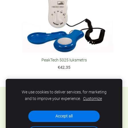
PeakTech 5025 luksmetrs
€42.35
We use cookies to deliver services, for marketing
Sīkdatnes
and to improve your experience.
Customize
SIA Abero, Mūkusalas 33, Rīga, Latvija. Tel.: +371
Accept all
67801078, epasts:
info@abero.lv