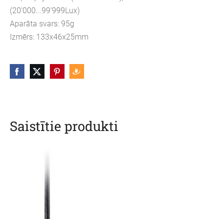
(20’000...99’999Lux)
Aparāta svars: 95g
Izmērs: 133x46x25mm
Saistītie produkti