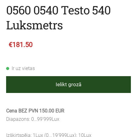
0560 0540 Testo 540
Luksmetrs
€181.50
Ir uz vietas
Ielikt grozā
Cena BEZ PVN 150.00 EUR
Diapazons: 0…99’999Lux
Izšķirtspēja: 1Lux (0...19’999Lux); 10Lux