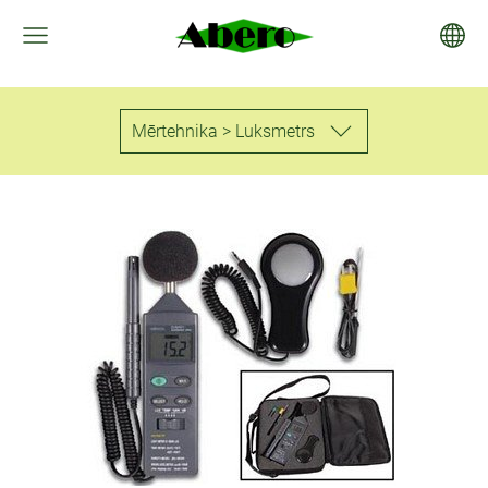
Mērtehnika > Luksmetrs