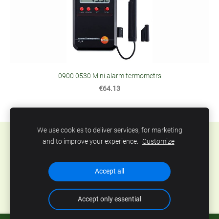
0900 0530 Mini alarm termometrs
€64.13
We use cookies to deliver services, for marketing
Sīkdatnes
and to improve your experience.
Customize
SIA Abero, Mūkusalas 33, Rīga, Latvija. Tel.: +371
Accept all
67801078, epasts:
info@abero.lv
Accept only essential