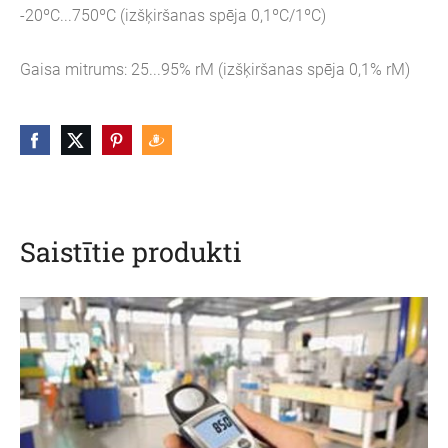
-20ºC...750ºC (izšķiršanas spēja 0,1ºC/1ºC)
Gaisa mitrums: 25...95% rM (izšķiršanas spēja 0,1% rM)
Saistītie produkti