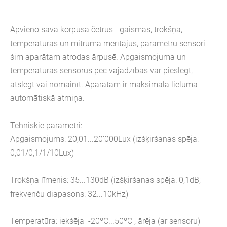
Apvieno savā korpusā četrus - gaismas, trokšņa,
temperatūras un mitruma mērītājus, parametru sensori
šim aparātam atrodas ārpusē. Apgaismojuma un
temperatūras sensorus pēc vajadzības var pieslēgt,
atslēgt vai nomainīt. Aparātam ir maksimālā lieluma
automātiskā atmiņa.
Tehniskie parametri:
Apgaismojums: 20,01...20’000Lux (izšķiršanas spēja:
0,01/0,1/1/10Lux)
Trokšņa līmenis: 35...130dB (izšķiršanas spēja: 0,1dB;
frekvenču diapasons: 32...10kHz)
Temperatūra: iekšēja -20ºC...50ºC ; ārēja (ar sensoru)