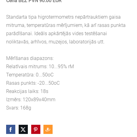
Cena BEZ PVN 90.00 EUR
Standarta tipa higrotermometrs nepārtrauktiem gaisa
mitruma, temperatūras mērījumiem, kā arī rasas punkta
parādīšanai. Ideāls apkārtējās vides testēšanai
noliktavās, arhīvos, muzejos, laboratorijās utt.
Mērīšanas diapazons:
Relatīvais mitrums: 10...95% rM
Temperatūra: 0...50oC
Rasas punkts: -20...50oC
Reakcijas laiks: 18s
Izmērs: 120x89x40mm
Svars: 168g