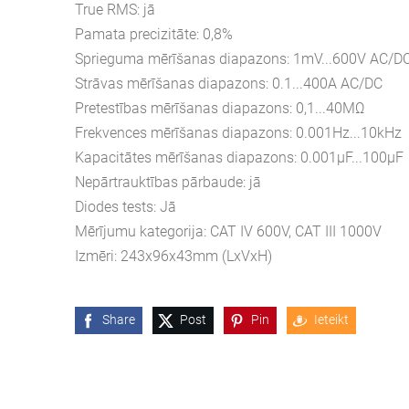
True RMS: jā
Pamata precizitāte: 0,8%
Sprieguma mērīšanas diapazons: 1mV...600V AC/D
Strāvas mērīšanas diapazons: 0.1...400A AC/DC
Pretestības mērīšanas diapazons: 0,1...40MΩ
Frekvences mērīšanas diapazons: 0.001Hz...10kHz
Kapacitātes mērīšanas diapazons: 0.001μF...100μF
Nepārtrauktības pārbaude: jā
Diodes tests: Jā
Mērījumu kategorija: CAT IV 600V, CAT III 1000V
Izmēri: 243x96x43mm (LxVxH)
Share
Post
Pin
Ieteikt