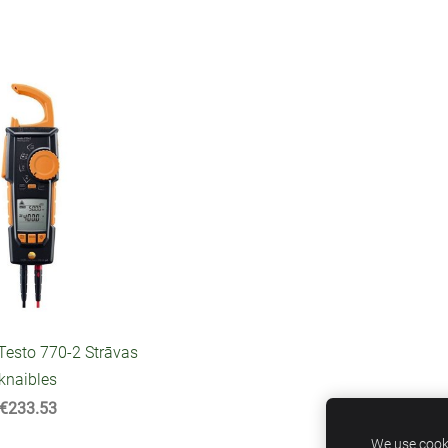
Testo 770-2 Strāvas
knaibles
€233.53
We use cooki