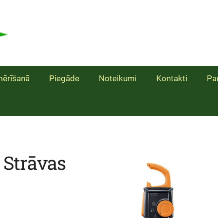
ērīšanā
Piegāde
Noteikumi
Kontakti
Pa
 Strāvas