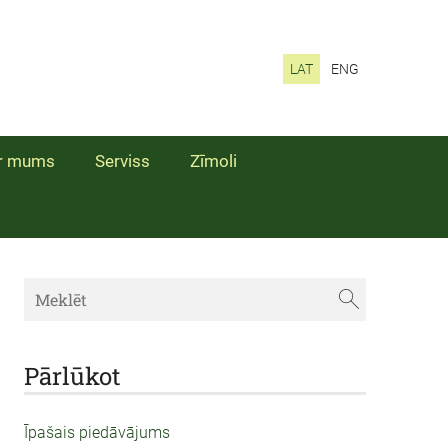
LAT
ENG
r mums
Serviss
Zīmoli
Pārlūkot
Īpašais piedāvājums