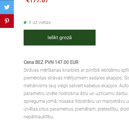
€177.87
Ir uz vietas
Ielikt grozā
Cena BEZ PVN 147.00 EUR
Strāvas mērīšanas knaibles ar pilnībā iebīdāmu spīli 
piemērotas strāvas mērījumiem sadales skapjos. Šis
mehānisms ļauj viegli satvert kabeļus skapjos. Au
parametru izvēle nodrošina ātru un uzticamu darbu:
sprieguma jomā, nosaka līdzstrāvu un maiņstrāvu u
izvēlas citus parametrus, piemēram, pretestību, diodi
nepārtrauktību.