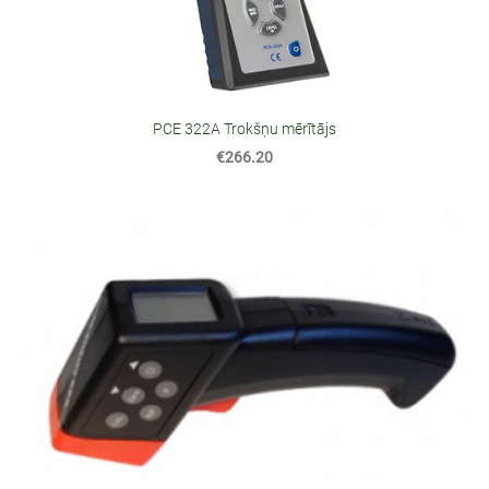
PCE 322A Trokšņu mērītājs
€266.20