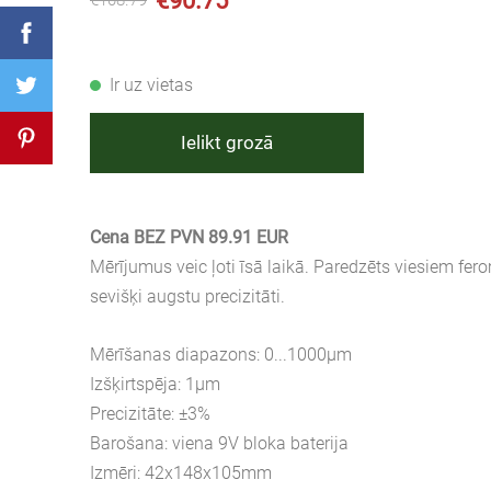
€90.75
€108.79
Ir uz vietas
Ielikt grozā
Cena BEZ PVN 89.91 EUR
Mērījumus veic ļoti īsā laikā. Paredzēts viesiem fe
sevišķi augstu precizitāti.
Mērīšanas diapazons: 0...1000μm
Izšķirtspēja: 1μm
Precizitāte: ±3%
Barošana: viena 9V bloka baterija
Izmēri: 42x148x105mm