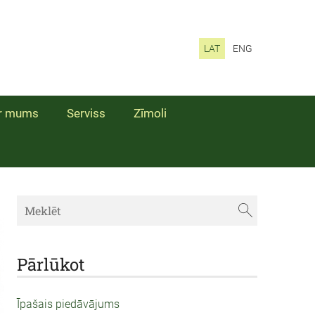
LAT
ENG
r mums
Serviss
Zīmoli
Pārlūkot
Īpašais piedāvājums