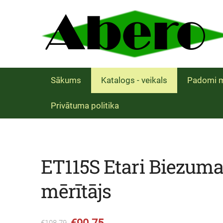
Sākums
Katalogs - veikals
Padomi m
Privātuma politika
ET115S Etari Biezum
mērītājs