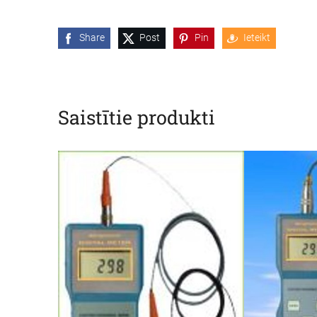
Share
Post
Pin
Ieteikt
Saistītie produkti