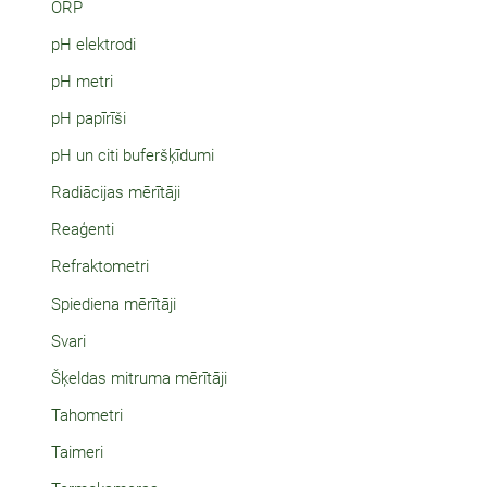
ORP
pH elektrodi
pH metri
pH papīrīši
pH un citi buferšķīdumi
Radiācijas mērītāji
Reaģenti
Refraktometri
Spiediena mērītāji
Svari
Šķeldas mitruma mērītāji
Tahometri
Taimeri