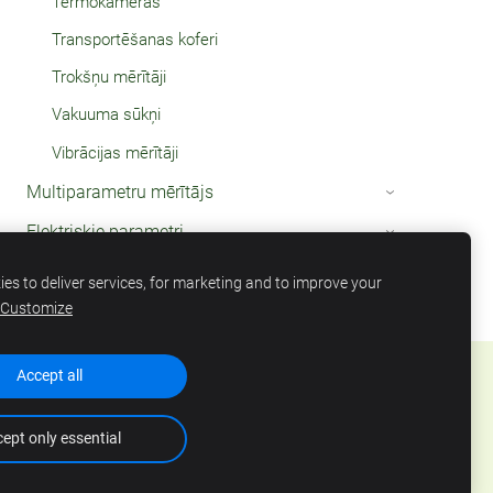
Termokameras
Transportēšanas koferi
Trokšņu mērītāji
Vakuuma sūkņi
Vibrācijas mērītāji
Multiparametru mērītājs
›
Elektriskie parametri
›
Termometri
›
es to deliver services, for marketing and to improve your
Customize
Accept all
ept only essential