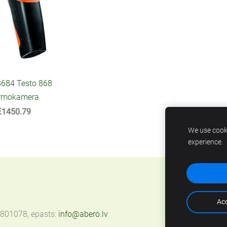
8684 Testo 868
rmokamera
€1450.79
We use cooki
experience.
Acc
67801078, epasts:
info@abero.lv