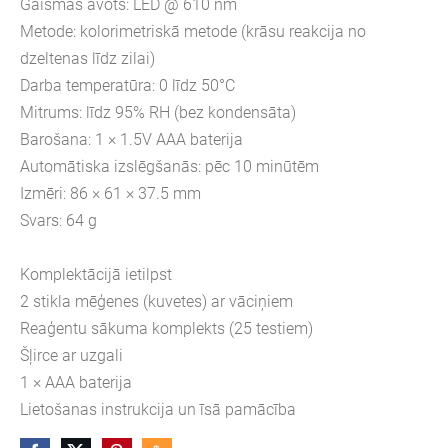
Gaismas avots: LED @ 610 nm
Metode: kolorimetriskā metode (krāsu reakcija no
dzeltenas līdz zilai)
Darba temperatūra: 0 līdz 50°C
Mitrums: līdz 95% RH (bez kondensāta)
Barošana: 1 × 1.5V AAA baterija
Automātiska izslēgšanās: pēc 10 minūtēm
Izmēri: 86 × 61 × 37.5 mm
Svars: 64 g
Komplektācijā ietilpst
2 stikla mēģenes (kuvetes) ar vāciņiem
Reaģentu sākuma komplekts (25 testiem)
Šļirce ar uzgali
1 × AAA baterija
Lietošanas instrukcija un īsā pamācība