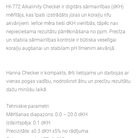
HI-772 Alkalinity Checker ir digitāls sārmainības (dKH)
mērītājs, kas īpaši izstrādāts jūras un koraļļu rifu
akvārijiem. Ierīce mēra tieši dKH vienībās, tāpēc nav
nepieciešama rezultātu pārrēķināšana no ppm. Precīza
un stabila sārmainības kontrole ir būtiska veselīgai
koraļļu augšanai un stabilam pH līmenim akvārijā.
Hanna Checker ir kompakts, ērti lietojams un darbojas ar
vienas pogas vadību, nodrošinot ātru un precīzu rezultātu
dažu minūšu laikā.
Tehniskie parametri
Mērīšanas diapazons: 0.0 – 20.0 dKH
Izšķirtspēja: 0.1 dKH
Precizitāte: ±0.3 dKH ±5% no rādījuma