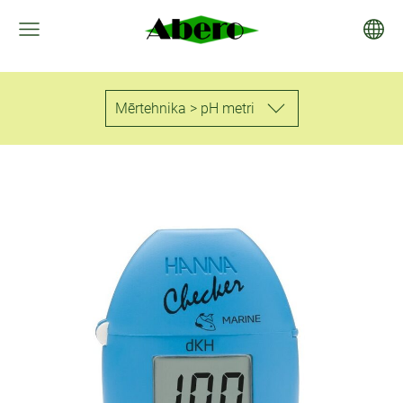
Mērtehnika > pH metri