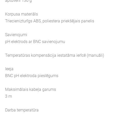
aptuveni 130 g
Korpusa materiāls
Triecienizturīgs ABS, poliestera priekšējais panelis
Savienojumi
pH elektrods ar BNC savienojumu
Temperatūras kompensācija iestatāma ierīcē (manuāli)
Ieeja
BNC pH elektroda pieslēgums
Maksimālais kabeļa garums
3 m
Darba temperatūra