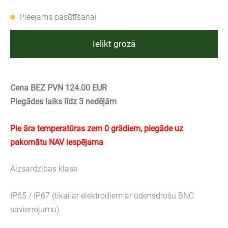
Pieejams pasūtīšanai
Ielikt grozā
Cena BEZ PVN 124.00 EUR
Piegādes laiks līdz 3 nedēļām
Pie āra temperatūras zem 0 grādiem, piegāde uz
pakomātu NAV iespējama
Aizsardzības klase
IP65 / IP67 (tikai ar elektrodiem ar ūdensdrošu BNC
savienojumu)