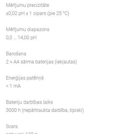
Mērījumu precizitāte
±0,02 pH ± 1 cipars (pie 25 °C)
Mērījumu diapazons
0,0 … 14,00 pH
Barošana
2 × AA sārma baterijas (iekļautas)
Enerģijas patēriņš
< 1 mA
Bateriju darbības laiks
3000 h (nepārtraukta darbība, tipiski)
Svars