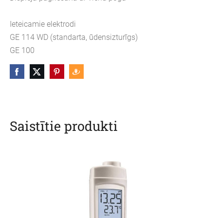
Ieteicamie elektrodi
GE 114 WD (standarta, ūdensizturīgs)
GE 100
Saistītie produkti