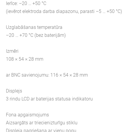
Ierīce: –20 … +50 °C
(ievērot elektroda darba diapazonu, parasti –5 … +50 °C)
Uzglabāšanas temperatūra
–20 … +70 °C (bez baterijām)
Izmēri
108 × 54 × 28 mm
ar BNC savienojumu: 116 × 54 × 28 mm
Displejs
3 rindu LCD ar baterijas statusa indikatoru
Fona apgaismojums
Aizsargāts ar triecienizturīgu stiklu
Displeja pagriešana ar vienu pogu