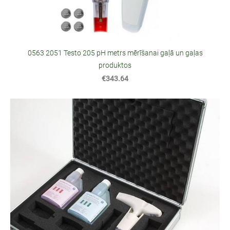
0563 2051 Testo 205 pH metrs mērīšanai gaļā un gaļas
produktos
€343.64