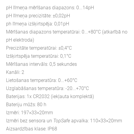
pH līmeņa mērīšanas diapazons: 0...14pH
pH līmeņa precizitāte: ±0,02pH
ph līmeņa izšķirtspēja: 0,01pH
Mērīšanas diapazons temperatūrai: 0...+80°C (atkarībā no
pH elektroda)
Precizitāte temperatūrai: ±0,4°C
Izšķirtspēja temperatūrai: 0,1°C
Mērīšanas intervāls: 0,5 sekundes
Kanāli: 2
Lietošanas temperatūra: 0...+60°C
Uzglabāšanas temperatūra: -20...+70°C
Baterijas: 1x CR2032 (iekļauta komplektā)
Bateriju mūžs: 80 h
Izmēri: 197×33×20mm
Izmēri bez sensora un
TopSafe
apvalka: 110×33×20mm
Aizsardzības klase: IP68