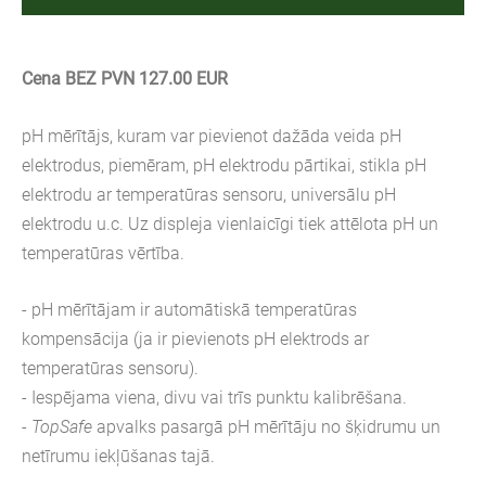
Cena BEZ PVN 127.00 EUR
pH mērītājs, kuram var pievienot dažāda veida pH
elektrodus, piemēram, pH elektrodu pārtikai, stikla pH
elektrodu ar temperatūras sensoru, universālu pH
elektrodu u.c. Uz displeja vienlaicīgi tiek attēlota pH un
temperatūras vērtība.
- pH mērītājam ir automātiskā temperatūras
kompensācija (ja ir pievienots pH elektrods ar
temperatūras sensoru).
- Iespējama viena, divu vai trīs punktu kalibrēšana.
-
TopSafe
apvalks pasargā pH mērītāju no šķidrumu un
netīrumu iekļūšanas tajā.